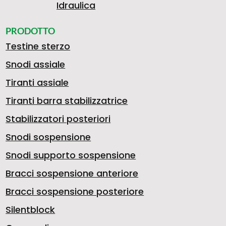
R
Idraulica
4
A
PRODOTTO
A
Testine sterzo
Snodi assiale
3
L
Tiranti assiale
C
Tiranti barra stabilizzatrice
1
E
Stabilizzatori posteriori
Snodi sospensione
C
Snodi supporto sospensione
1
A
Bracci sospensione anteriore
Bracci sospensione posteriore
I
Silentblock