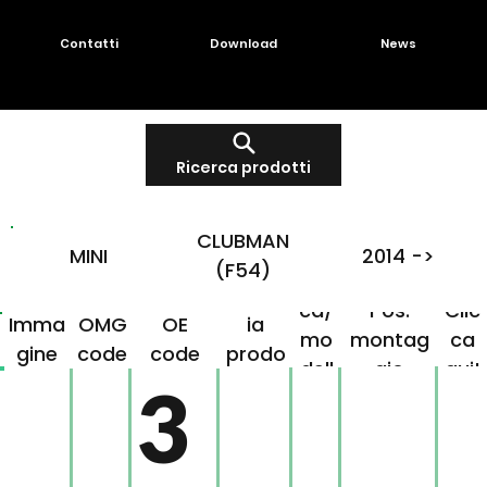
Contatti
Download
News
Ricerca prodotti
CLUBMAN
MINI
2014 ->
(F54)
Mar
Famigl
ca/
Pos.
Clic
Imma
OMG
OE
ia
mo
montag
ca
gine
code
code
prodo
dell
gio
qui!
tto
3
o