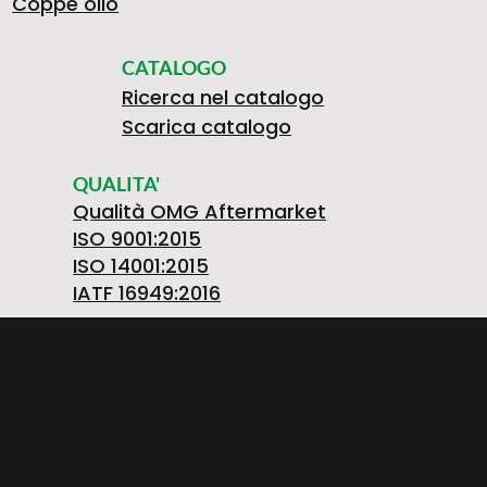
2
N
Coppe olio
O
CATALOGO
Ricerca nel catalogo
6
T
Scarica catalogo
S
QUALITA'
Qualità OMG Aftermarket
8
E
ISO 9001:2015
ISO 14001:2015
O
IATF 16949:2016
G
5
R
O.M.G. S.R.L. OFFICINE MECCANICHE Società
S
Unipersonale
Strada Prov. FELETTO-AGLIE’ Km 2,225 | 10080
4
1
I
LUSIGLIE’ (Torino) ITALY | Tel. +39 0124 30181
P.IVA PL5263176992 | CAP. SOC. € 1.080.000 i.v. |