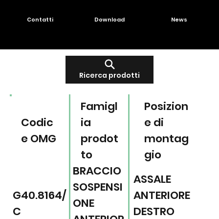
Contatti
Download
News
Ricerca prodotti
Famigl
Posizion
Codic
ia
e di
e OMG
prodot
montag
to
gio
BRACCIO
ASSALE
SOSPENSI
G40.8164/
ANTERIORE
ONE
C
DESTRO