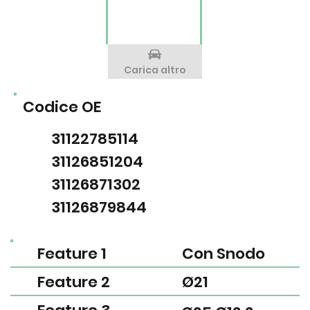
Carica altro
Codice OE
31122785114
31126851204
31126871302
31126879844
Feature 1
Con Snodo
Feature 2
Ø21