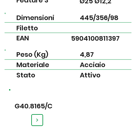
Feature 3
Ø25 Ø12,2
Dimensioni
445/356/98
Filetto
EAN
5904100811397
Peso (Kg)
4,87
Materiale
Acciaio
Stato
Attivo
G40.8165/C
>