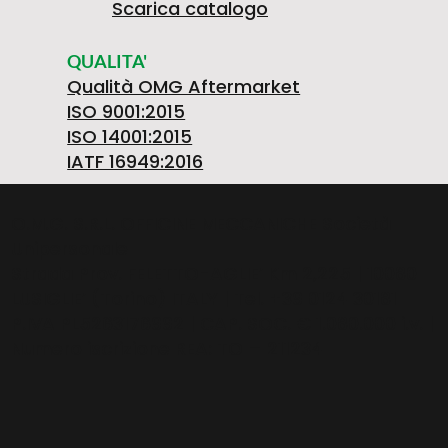
Scarica catalogo
QUALITA'
Qualità OMG Aftermarket
ISO 9001:2015
ISO 14001:2015
IATF 16949:2016
O.M.G. S.R.L. OFFICINE MECCANICHE Società
Unipersonale
Strada Prov. FELETTO-AGLIE’ Km 2,225 | 10080
LUSIGLIE’ (Torino) ITALY | Tel. +39 0124 30181
P.IVA PL5263176992 | CAP. SOC. € 1.080.000 i.v. |
Numero iscrizione REA: TO – 211234