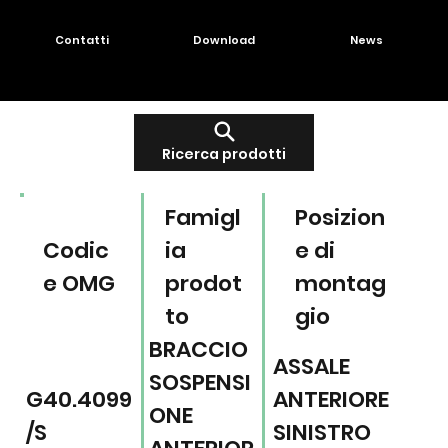
Contatti
Download
News
Ricerca prodotti
Famigl
Posizion
Codic
ia
e di
e OMG
prodot
montag
to
gio
BRACCIO
ASSALE
SOSPENSI
G40.4099
ANTERIORE
ONE
/S
SINISTRO