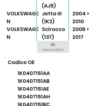
(AJ5)
VOLKSWAGE
Jetta III
2004 >
N
(1K2)
2010
VOLKSWAGE
Scirocco
2008 >
N
(137)
2017
Carica altro
Codice OE
1K0407151AA
1K0407151AB
1K0407151AE
1K0407151AH
1K0407151BC