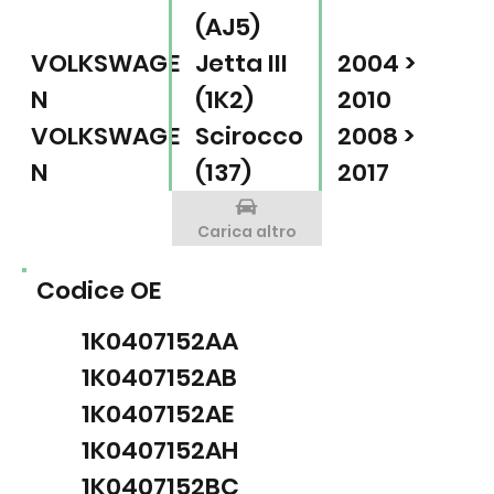
(AJ5)
VOLKSWAGE
Jetta III
2004 >
N
(1K2)
2010
VOLKSWAGE
Scirocco
2008 >
N
(137)
2017
Carica altro
Codice OE
1K0407152AA
1K0407152AB
1K0407152AE
1K0407152AH
1K0407152BC