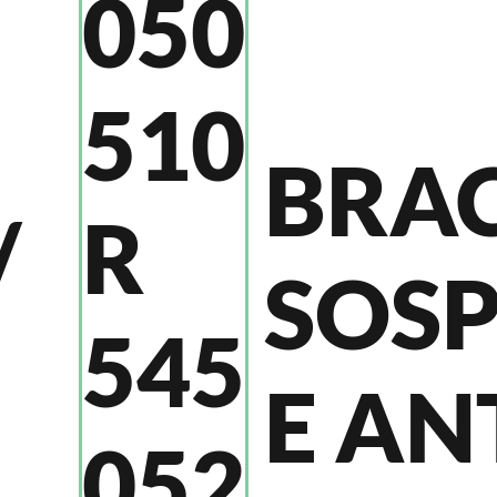
050
510
BRA
/
R
SOS
545
E AN
052