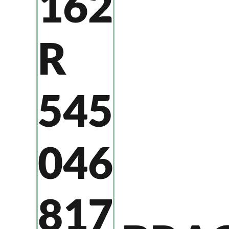
162
R
545
046
817