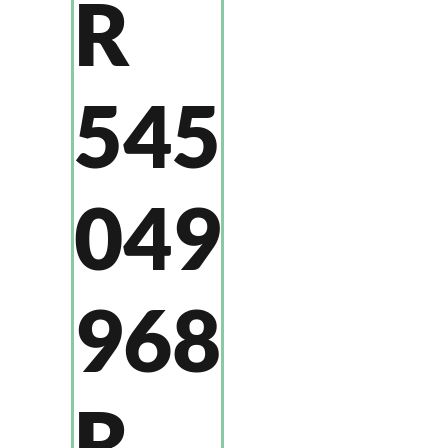
R
545
049
968
R