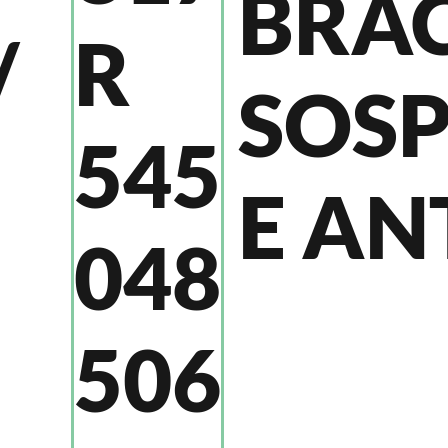
BRA
/
R
SOS
545
E AN
048
506