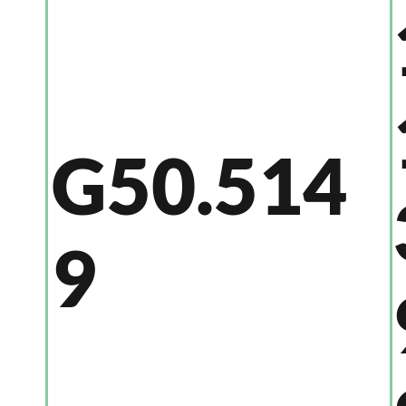
G50.514
9