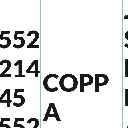
552
214
COPP
45
A
552