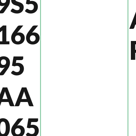
9S5
166
95
AA
065