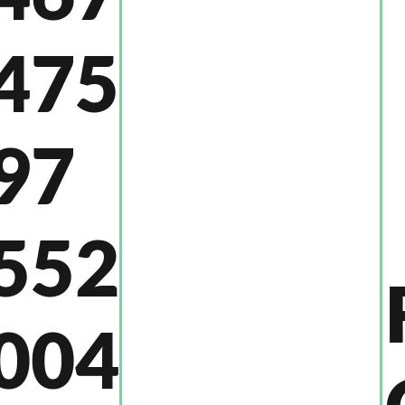
475
97
552
004