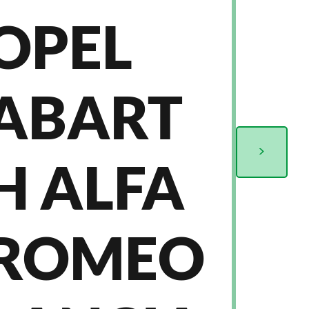
OPEL
ABART
>
H ALFA
ROMEO