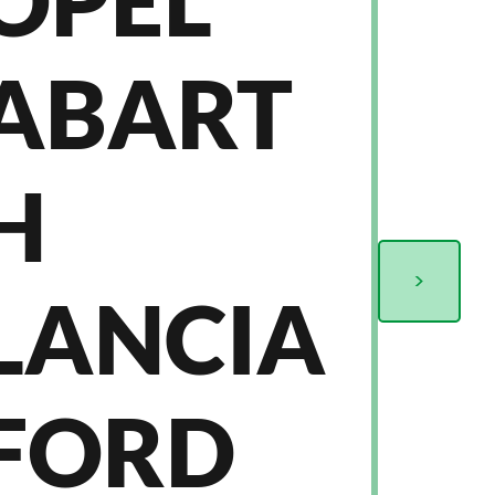
ABART
H
>
LANCIA
FORD