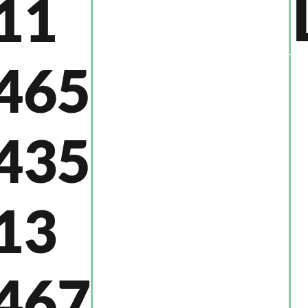
11
465
435
13
467