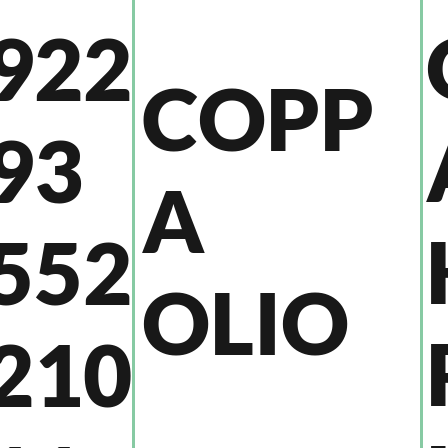
922
COPP
93
A
552
OLIO
210