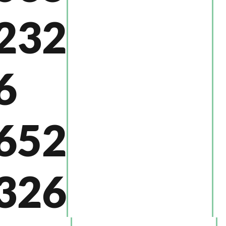
232
6
652
326