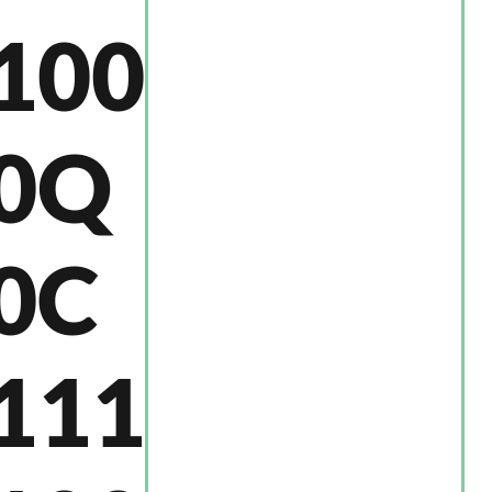
100
0Q
0C
111