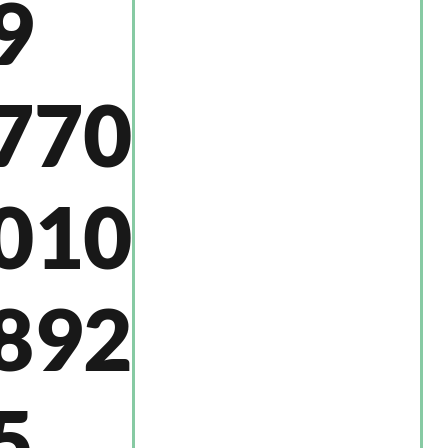
9
770
010
892
5