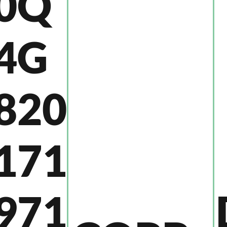
0Q
4G
820
171
971