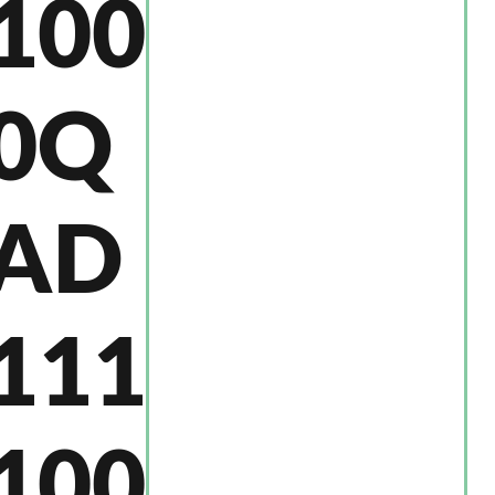
100
0Q
AD
111
100