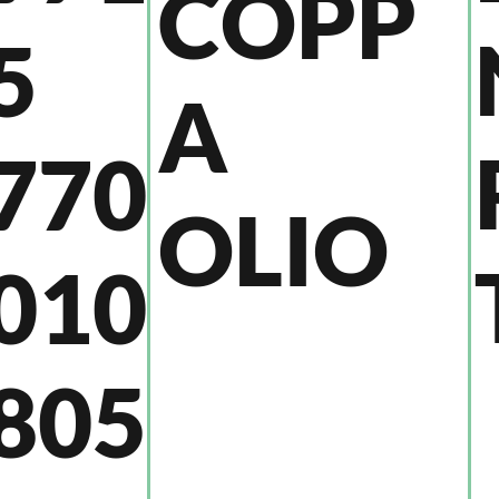
COPP
5
A
770
OLIO
010
805