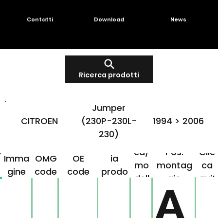
Contatti
Download
News
Ricerca prodotti
Jumper
CITROEN
(230P-230L-
1994 > 2006
230)
Mar
Famigl
ca/
Pos.
Clic
Imma
OMG
OE
ia
mo
montag
ca
gine
code
code
prodo
dell
gio
qui!
tto
A
o