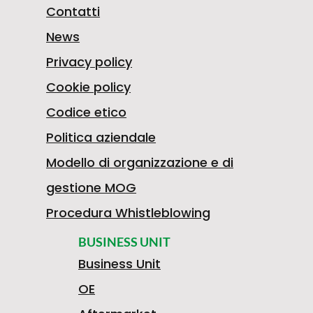
5
E
Contatti
C
News
Privacy policy
F
2
A
Cookie policy
I
Codice etico
Politica aziendale
I
1
N
Modello di organizzazione e di
O
gestione MOG
A
H
T
Procedura Whistleblowing
BUSINESS UNIT
S
Business Unit
T
2
E
OE