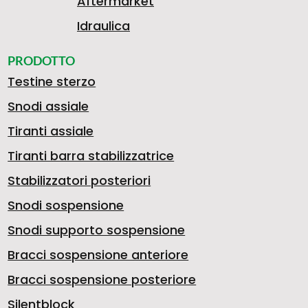
Aftermarket
O
Idraulica
C
G
3
R
PRODOTTO
S
Testine sterzo
Snodi assiale
I
4
5
I
Tiranti assiale
P
Tiranti barra stabilizzatrice
T
0
2
O
Stabilizzatori posteriori
Snodi sospensione
E
Snodi supporto sospensione
R
.
1
R
Bracci sospensione anteriore
Bracci sospensione posteriore
Silentblock