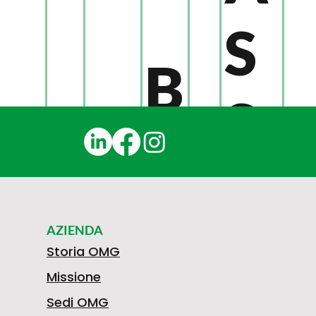
S
B
S
R
A
A
AZIENDA
3
L
Storia OMG
Missione
C
Sedi OMG