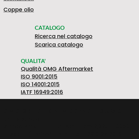
N
O
4
J
E
Coppe olio
S
CATALOGO
>
Ricerca nel catalogo
E
0
3
D
Scarica catalogo
I
QUALITA'
N
Qualità OMG Aftermarket
6
1
E
ISO 9001:2015
ISO 14001:2015
O
IATF 16949:2016
P
4
3
S
O.M.G. S.R.L. OFFICINE MECCANICHE Società
N
Unipersonale
Strada Prov. FELETTO-AGLIE’ Km 2,225 | 10080
LUSIGLIE’ (Torino) ITALY | Tel. +39 0124 30181