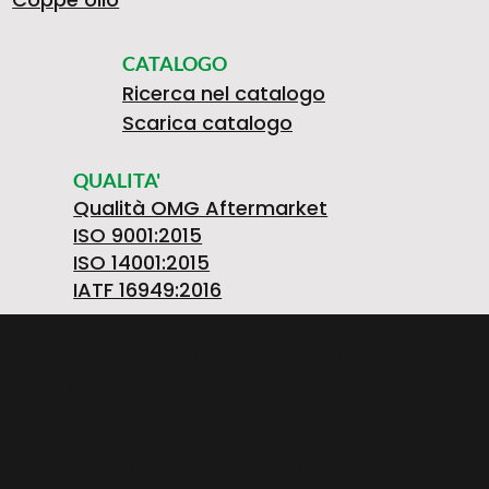
S
1
I
5
CATALOGO
Ricerca nel catalogo
K
N
O
Scarica catalogo
QUALITA'
O
A
Qualità OMG Aftermarket
ISO 9001:2015
ISO 14001:2015
IATF 16949:2016
D
O.M.G. S.R.L. OFFICINE MECCANICHE Società
Unipersonale
Strada Prov. FELETTO-AGLIE’ Km 2,225 | 10080
A
LUSIGLIE’ (Torino) ITALY | Tel. +39 0124 30181
P.IVA PL5263176992 | CAP. SOC. € 1.080.000 i.v. |