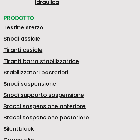
0
Idraulica
S
0
P
PRODOTTO
.
Testine sterzo
Snodi assiale
E
3
A
Tiranti assiale
>
3
Tiranti barra stabilizzatrice
A
6
O
Stabilizzatori posteriori
Snodi sospensione
7
Snodi supporto sospensione
T
0
L
Bracci sospensione anteriore
Bracci sospensione posteriore
1
Silentblock
Coppe olio