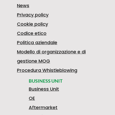
W
News
Privacy policy
A
0
Cookie policy
Codice etico
Politica aziendale
G
3
C
Modello di organizzazione e di
G
gestione MOG
E
8
O
Procedura Whistleblowing
BUSINESS UNIT
5
Business Unit
N
1
P
OE
Aftermarket