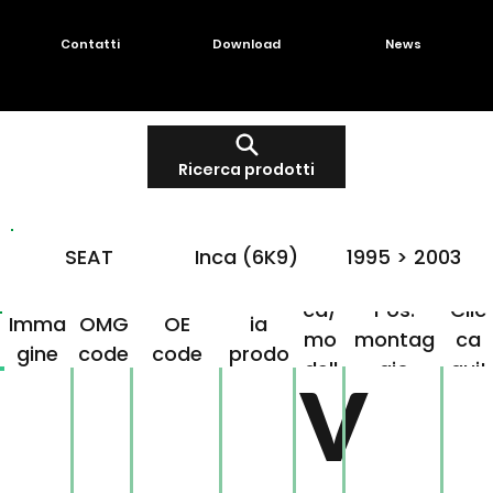
Contatti
Download
News
Ricerca prodotti
SEAT
Inca (6K9)
1995 > 2003
Mar
Famigl
ca/
Pos.
Clic
Imma
OMG
OE
ia
mo
montag
ca
gine
code
code
prodo
dell
gio
qui!
V
tto
o