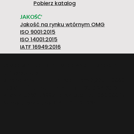
N
O
Pobierz katalog
4
0
H
JAKOŚĆ'
Jakość na rynku wtórnym OMG
A
Ś
ISO 9001:2015
ISO 14001:2015
>
7
7
A
IATF 16949:2016
U
P
O.M.G. S.R.L. OFFICINE MECCANICHE Società
Unipersonale
9
6
C
Strada Prov. FELETTO-AGLIE’ Km 2,225 | 10080
LUSIGLIE’ (Torino) ITALY | Tel. +39 0124 30181
D
R
P.IVA PL5263176992 | CAP. SOC. € 1.080.000 i.v. |
Numero iscrizione REA: TO – 211234
8
9
Z
I
A