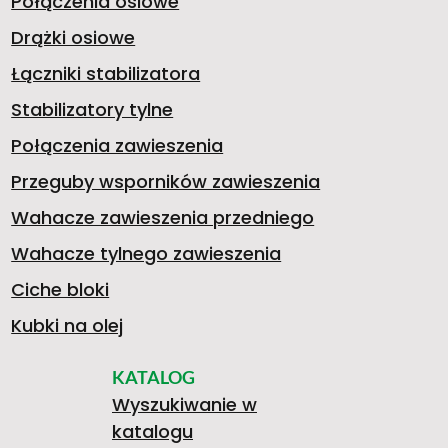
C
Połączenia osiowe
W
D
Drążki osiowe
Łączniki stabilizatora
G
4
Stabilizatory tylne
A
N
Połączenia zawieszenia
Przeguby wsporników zawieszenia
4
E
Wahacze zawieszenia przedniego
G
I
Wahacze tylnego zawieszenia
0
0
W
Ciche bloki
Kubki na olej
E
A
KATALOG
.
4
A
Wyszukiwanie w
katalogu