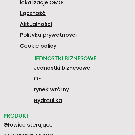
V
lokalizacje OMG
7
Łączność
O
P
Aktualności
Polityka prywatności
6
Cookie policy
L
R
JEDNOSTKI BIZNESOWE
Jednostki biznesowe
9
OE
K
Z
rynek wtórny
4
Hydraulika
S
E
PRODUKT
Głowice sterujące