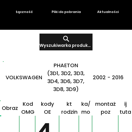
Łączność
Pliki do pobrania
Aktualności
Wyszukiwarka produktów
PHAETON
(3D1, 3D2, 3D3,
VOLKSWAGEN
2002 - 2016
3D4, 3D6, 3D7,
3D8, 3D9)
Produ
Mar
Klikn
Kod
kody
kt
ka/
montaż
ij
Obraz
OMG
OE
rodzin
mo
poz
tuta
ny
del
j!
4