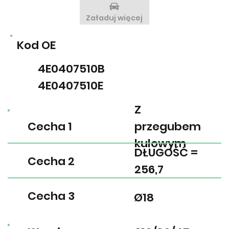
Załaduj więcej
Kod OE
4E0407510B
4E0407510E
Z
Cecha 1
przegubem
kulowym
DŁUGOŚĆ =
Cecha 2
256,7
Cecha 3
Ø18