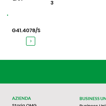
3
G41.4078/S
>
AZIENDA
BUSINESS UN
Storia OMG
Business Uni