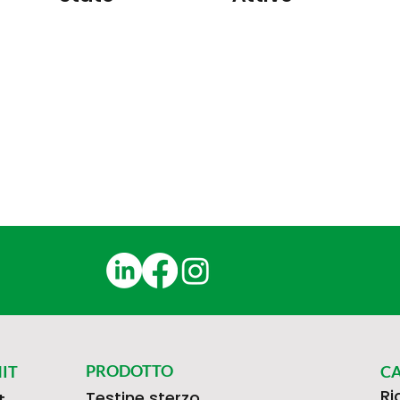
PRODOTTO
IT
C
Ri
Testine sterzo
t