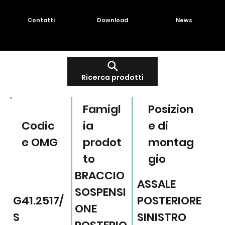
Contatti
Download
News
Ricerca prodotti
Famigl
Posizion
Codic
ia
e di
e OMG
prodot
montag
to
gio
BRACCIO
ASSALE
SOSPENSI
G41.2517/
POSTERIORE
ONE
S
SINISTRO