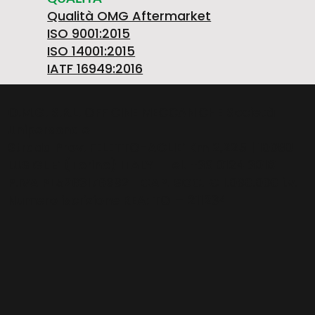
Qualità OMG Aftermarket
ISO 9001:2015
ISO 14001:2015
IATF 16949:2016
O.M.G. S.R.L. OFFICINE MECCANICHE Società
Unipersonale
Strada Prov. FELETTO-AGLIE’ Km 2,225 | 10080
LUSIGLIE’ (Torino) ITALY | Tel. +39 0124 30181
P.IVA PL5263176992 | CAP. SOC. € 1.080.000 i.v. |
Numero iscrizione REA: TO – 211234