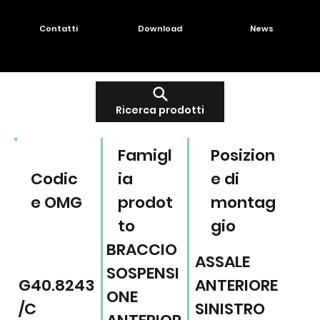
Contatti
Download
News
Ricerca prodotti
Famigl
Posizion
Codic
ia
e di
e OMG
prodot
montag
to
gio
BRACCIO
ASSALE
SOSPENSI
G40.8243
ANTERIORE
ONE
/C
SINISTRO