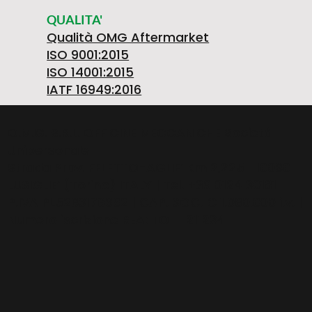
QUALITA'
Qualità OMG Aftermarket
ISO 9001:2015
ISO 14001:2015
IATF 16949:2016
O.M.G. S.R.L. OFFICINE MECCANICHE Società
Unipersonale
Strada Prov. FELETTO-AGLIE’ Km 2,225 | 10080
LUSIGLIE’ (Torino) ITALY | Tel. +39 0124 30181
P.IVA PL5263176992 | CAP. SOC. € 1.080.000 i.v. |
Numero iscrizione REA: TO – 211234