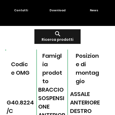
Contatti
Download
News
Ricerca prodotti
Famigl
Posizion
Codic
ia
e di
e OMG
prodot
montag
to
gio
BRACCIO
ASSALE
SOSPENSI
G40.8224
ANTERIORE
ONE
/C
DESTRO