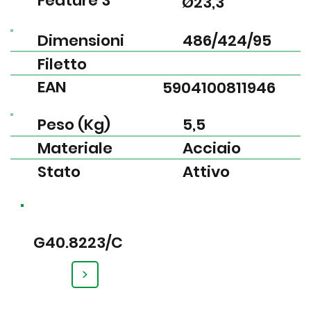
Feature 3
Ø23,3
Dimensioni
486/424/95
Filetto
EAN
5904100811946
Peso (Kg)
5,5
Materiale
Acciaio
Stato
Attivo
G40.8223/C
>