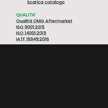
Scarica catalogo
QUALITA'
Qualità OMG Aftermarket
ISO 9001:2015
ISO 14001:2015
IATF 16949:2016
O.M.G. S.R.L. OFFICINE MECCANICHE Società
Unipersonale
Strada Prov. FELETTO-AGLIE’ Km 2,225 | 10080
LUSIGLIE’ (Torino) ITALY | Tel. +39 0124 30181
P.IVA PL5263176992 | CAP. SOC. € 1.080.000 i.v. |
Numero iscrizione REA: TO – 211234