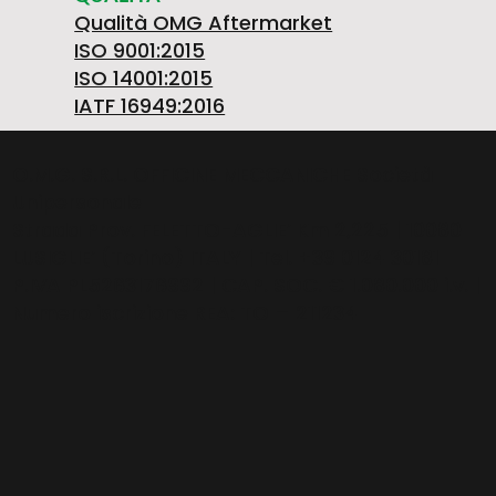
Qualità OMG Aftermarket
ISO 9001:2015
ISO 14001:2015
IATF 16949:2016
O.M.G. S.R.L. OFFICINE MECCANICHE Società
Unipersonale
Strada Prov. FELETTO-AGLIE’ Km 2,225 | 10080
LUSIGLIE’ (Torino) ITALY | Tel. +39 0124 30181
P.IVA PL5263176992 | CAP. SOC. € 1.080.000 i.v. |
Numero iscrizione REA: TO – 211234