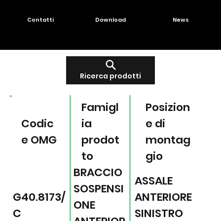
Contatti
Download
News
Ricerca prodotti
Famigl
Posizion
Codic
ia
e di
e OMG
prodot
montag
to
gio
BRACCIO
ASSALE
SOSPENSI
G40.8173/
ANTERIORE
ONE
C
SINISTRO