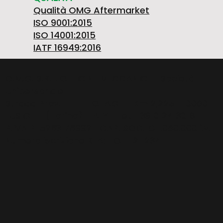
Qualità OMG Aftermarket
ISO 9001:2015
ISO 14001:2015
IATF 16949:2016
O.M.G. S.R.L. OFFICINE MECCANICHE Società
Unipersonale
Strada Prov. FELETTO-AGLIE’ Km 2,225 | 10080
LUSIGLIE’ (Torino) ITALY | Tel. +39 0124 30181
P.IVA PL5263176992 | CAP. SOC. € 1.080.000 i.v. |
Numero iscrizione REA: TO – 211234