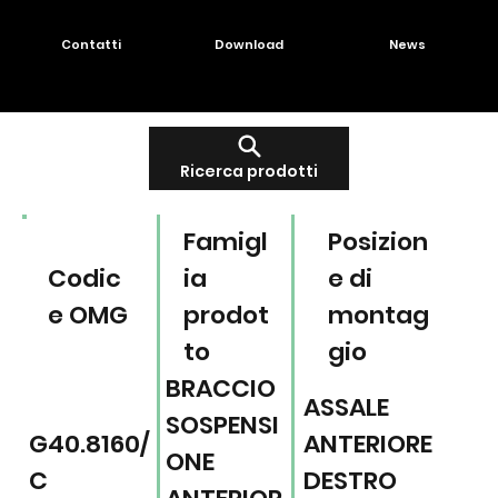
Contatti
Download
News
Ricerca prodotti
Famigl
Posizion
Codic
ia
e di
e OMG
prodot
montag
to
gio
BRACCIO
ASSALE
SOSPENSI
G40.8160/
ANTERIORE
ONE
C
DESTRO