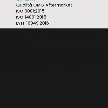
Qualità OMG Aftermarket
ISO 9001:2015
ISO 14001:2015
IATF 16949:2016
O.M.G. S.R.L. OFFICINE MECCANICHE Società
Unipersonale
Strada Prov. FELETTO-AGLIE’ Km 2,225 | 10080
LUSIGLIE’ (Torino) ITALY | Tel. +39 0124 30181
P.IVA PL5263176992 | CAP. SOC. € 1.080.000 i.v. |
Numero iscrizione REA: TO – 211234