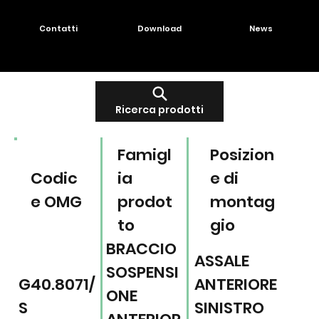
Contatti
Download
News
Ricerca prodotti
Famigl
Posizion
Codic
ia
e di
e OMG
prodot
montag
to
gio
BRACCIO
ASSALE
SOSPENSI
G40.8071/
ANTERIORE
ONE
S
SINISTRO