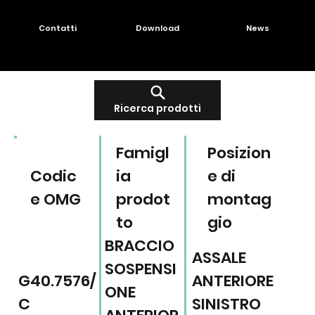
Contatti
Download
News
Ricerca prodotti
Famigl
Posizion
Codic
ia
e di
e OMG
prodot
montag
to
gio
BRACCIO
ASSALE
SOSPENSI
G40.7576/
ANTERIORE
ONE
C
SINISTRO