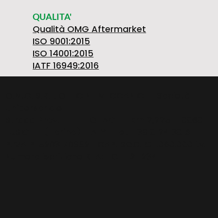
QUALITA'
Qualità OMG Aftermarket
ISO 9001:2015
ISO 14001:2015
IATF 16949:2016
O.M.G. S.R.L. OFFICINE MECCANICHE Società
Unipersonale
Strada Prov. FELETTO-AGLIE’ Km 2,225 | 10080
LUSIGLIE’ (Torino) ITALY | Tel. +39 0124 30181
P.IVA PL5263176992 | CAP. SOC. € 1.080.000 i.v. |
Numero iscrizione REA: TO – 211234