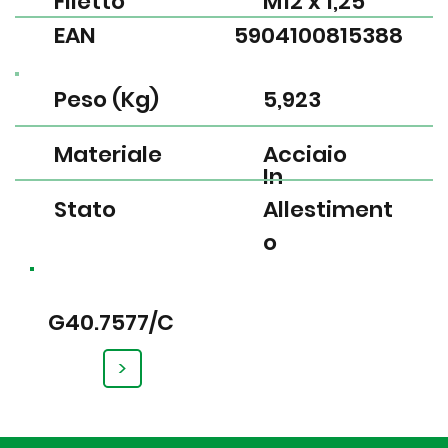
Filetto
M12 x 1,25
EAN
5904100815388
Peso (Kg)
5,923
Materiale
Acciaio
In
Stato
Allestiment
o
G40.7577/C
>