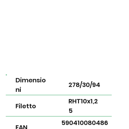
Dimensio
278/30/94
ni
RHT10x1,2
Filetto
5
590410080486
EAN