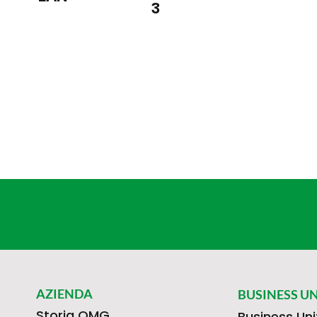
3
AZIENDA
BUSINESS UN
Storia OMG
Business Uni