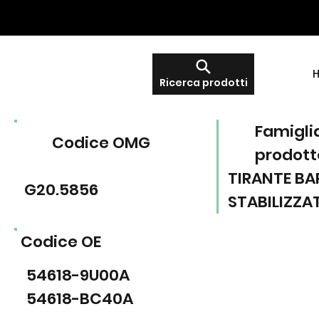
Ricerca prodotti
Famigli
Codice OMG
prodott
TIRANTE BA
G20.5856
STABILIZZA
Codice OE
54618-9U00A
54618-BC40A