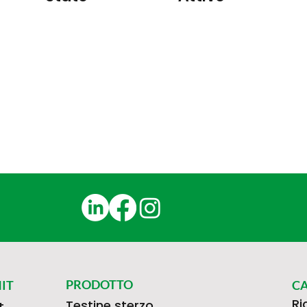
PRODOTTO
IT
C
Ri
Testine sterzo
t