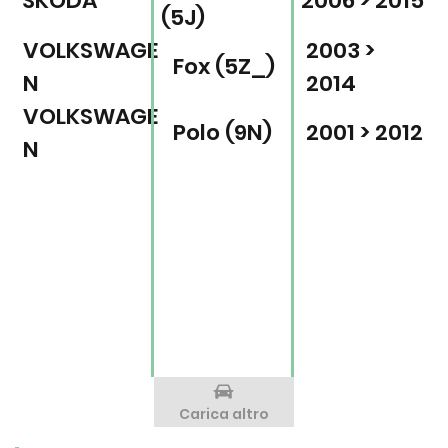
SKODA
2006 > 2015
(5J)
VOLKSWAGE
2003 >
Fox (5Z_)
N
2014
VOLKSWAGE
Polo (9N)
2001 > 2012
N
Carica altro