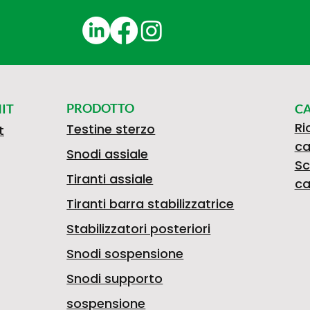
PRODOTTO
IT
C
Ri
Testine sterzo
t
ca
Snodi assiale
Sc
Tiranti assiale
ca
Tiranti barra stabilizzatrice
Stabilizzatori posteriori
Snodi sospensione
Snodi supporto
sospensione