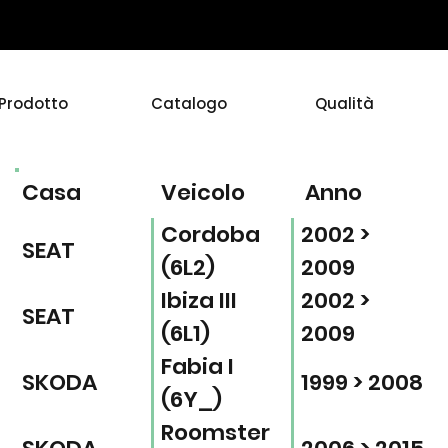
Prodotto
Catalogo
Qualità
Casa
Veicolo
Anno
Cordoba
2002 >
SEAT
(6L2)
2009
Ibiza III
2002 >
SEAT
(6L1)
2009
Fabia I
SKODA
1999 > 2008
(6Y_)
Roomster