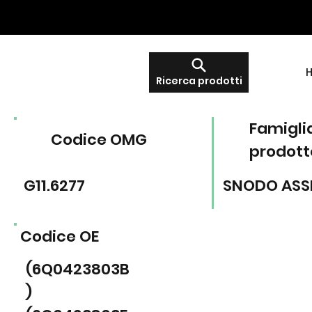
Ricerca prodotti
Famigli
Codice OMG
prodott
G11.6277
SNODO ASS
Codice OE
(6Q0423803B
)