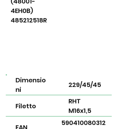
(48001-
4EH0B)
485212518R
Dimensio
229/45/45
ni
RHT
Filetto
M16x1,5
590410080312
EAN