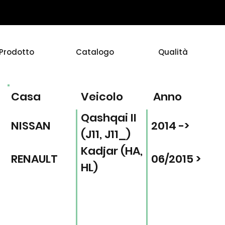
Prodotto
Catalogo
Qualità
Casa
Veicolo
Anno
Qashqai II
NISSAN
2014 ->
(J11, J11_)
Kadjar (HA,
RENAULT
06/2015 >
HL)