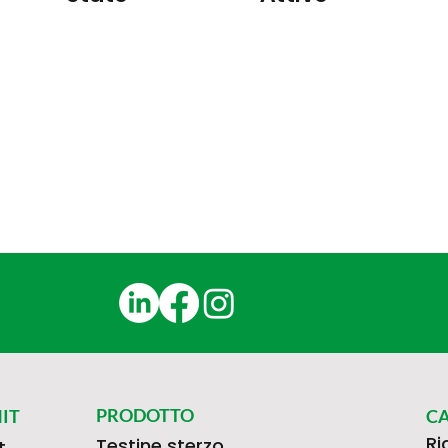
PRODOTTO
IT
C
Ri
Testine sterzo
t