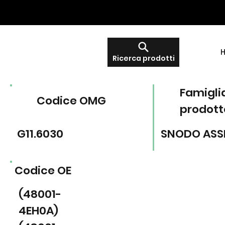
Ricerca prodotti
Famigli
Codice OMG
prodott
G11.6030
SNODO ASS
Codice OE
(48001-
4EH0A)