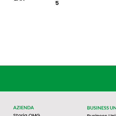
5
AZIENDA
BUSINESS UN
Storia OMG
Business Uni