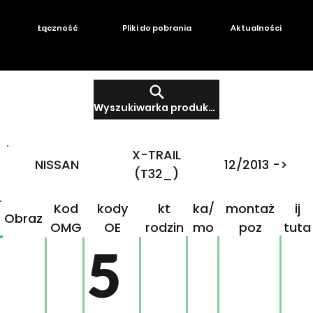
Łączność
Pliki do pobrania
Aktualności
Wyszukiwarka produktów
X-TRAIL
NISSAN
12/2013 ->
(T32_)
Produ
Mar
Klikn
Kod
kody
kt
ka/
montaż
ij
Obraz
OMG
OE
rodzin
mo
poz
tuta
ny
del
j!
5