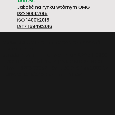
6
JAKOŚĆ'
Jakość na rynku wtórnym OMG
ISO 9001:2015
ISO 14001:2015
8
IATF 16949:2016
O.M.G. S.R.L. OFFICINE MECCANICHE Società
Unipersonale
-
Strada Prov. FELETTO-AGLIE’ Km 2,225 | 10080
LUSIGLIE’ (Torino) ITALY | Tel. +39 0124 30181
Ł
P.IVA PL5263176992 | CAP. SOC. € 1.080.000 i.v. |
Numero iscrizione REA: TO – 211234
1
Ą
A