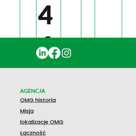
4
6
6
AGENCJA
8
OMG historia
Misja
lokalizacje OMG
Łączność