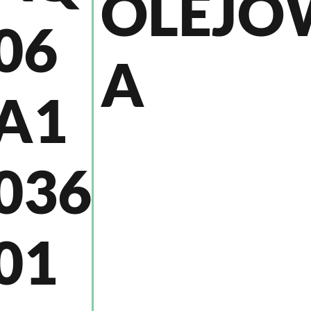
OLEJO
06
A
A1
036
01