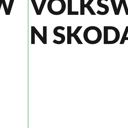
W
VOLKS
N SKOD