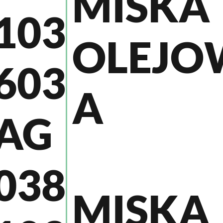
MISKA
103
OLEJO
603
A
AG
038
MISKA