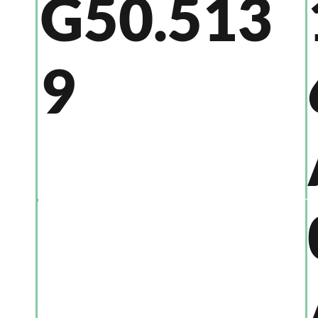
G50.513
9