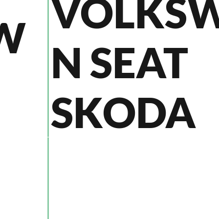
VOLKS
W
N SEAT
SKODA