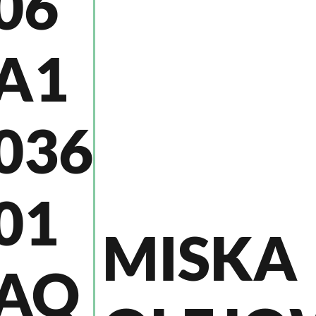
06
A1
036
01
MISKA
AQ