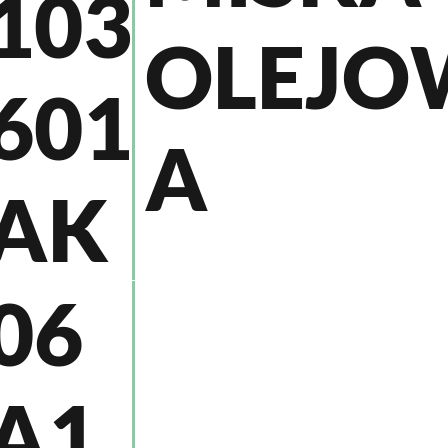
103
OLEJO
601
A
AK
06
A1