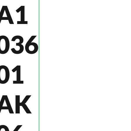
A1
036
01
AK