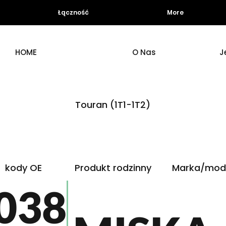
Łączność
More
HOME
O Nas
J
Touran (1T1-1T2)
kody OE
Produkt rodzinny
Marka/mod
038