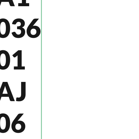
036
01
AJ
06