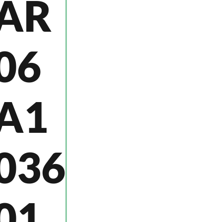
AR
06
A1
036
01