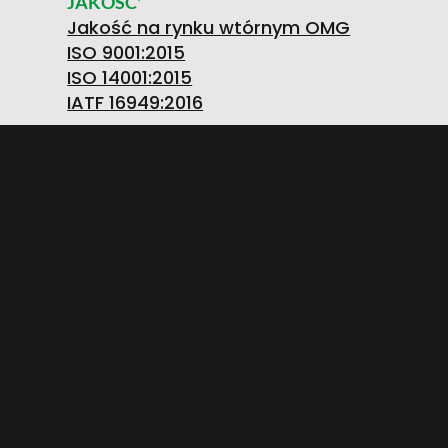
1
JAKOŚĆ'
Jakość na rynku wtórnym OMG
ISO 9001:2015
ISO 14001:2015
4
IATF 16949:2016
O.M.G. S.R.L. OFFICINE MECCANICHE Società
Unipersonale
5
Strada Prov. FELETTO-AGLIE’ Km 2,225 | 10080
LUSIGLIE’ (Torino) ITALY | Tel. +39 0124 30181
P.IVA PL5263176992 | CAP. SOC. € 1.080.000 i.v. |
Numero iscrizione REA: TO – 211234
2
0