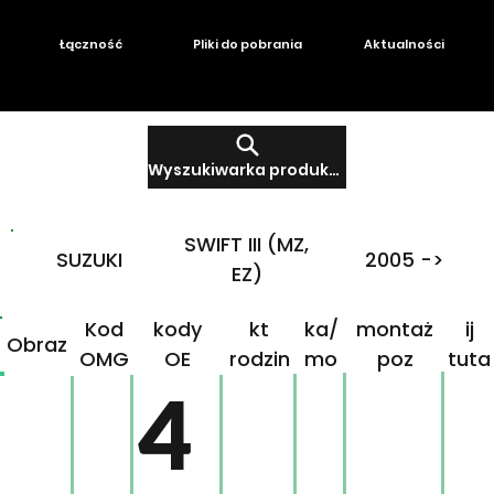
Łączność
Pliki do pobrania
Aktualności
Wyszukiwarka produktów
SWIFT III (MZ,
SUZUKI
2005 ->
EZ)
Produ
Mar
Klikn
Kod
kody
kt
ka/
montaż
ij
Obraz
OMG
OE
rodzin
mo
poz
tuta
ny
del
j!
4