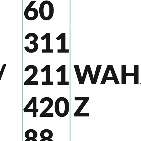
60
311
/
WAH
211
Z
420
88