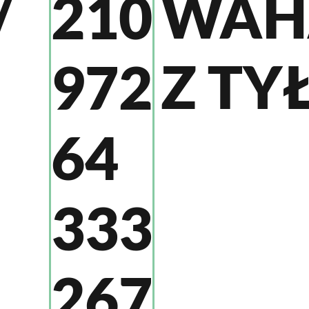
/
WAH
210
Z TY
972
64
333
267