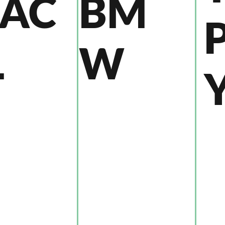
AC
BM
Ł
W