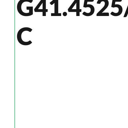
G41.4525
C