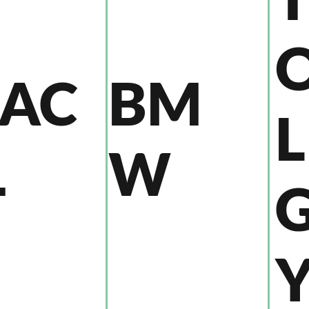
AC
BM
Ł
W