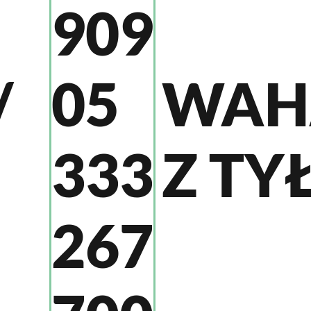
909
/
WAH
05
Z TY
333
267