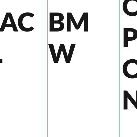
AC
BM
Ł
W
N