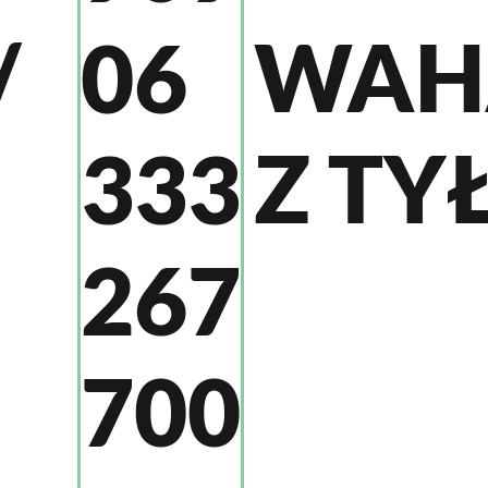
/
WAH
06
Z TY
333
267
700