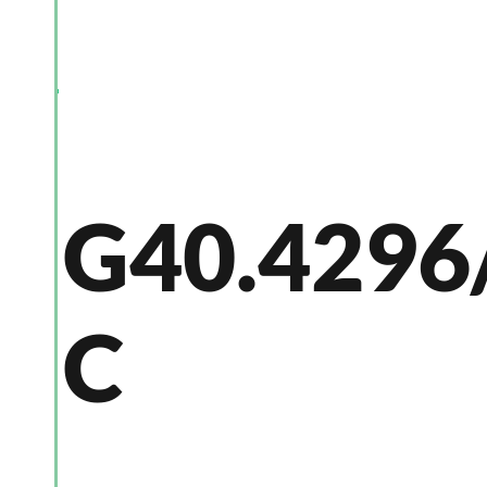
G40.4296
C