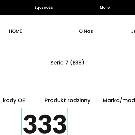
Łączność
More
HOME
O Nas
J
Serie 7 (E38)
kody OE
Produkt rodzinny
Marka/mod
333