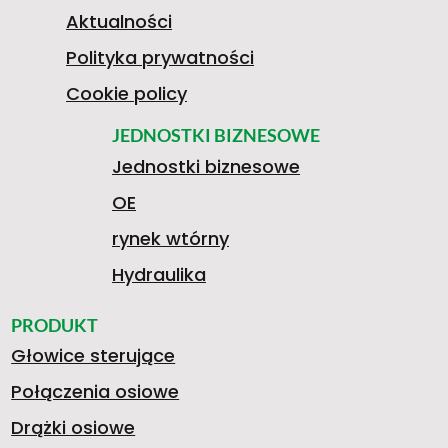
-
N
T
D
Aktualności
Polityka prywatności
0
I
Cookie policy
O
N
JEDNOSTKI BIZNESOWE
Jednostki biznesowe
G
2
K
OE
Y
I
rynek wtórny
2
0
S
Hydraulika
O
A
PRODUKT
Głowice sterujące
0
7
T
Połączenia osiowe
Drążki osiowe