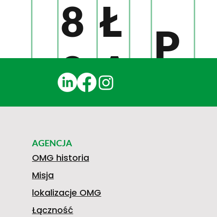
8
Ł
P
8
Ą
R
2
C
Z
AGENCJA
0
Z
OMG historia
Misja
E
lokalizacje OMG
Łączność