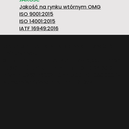
4
2
I
Jakość na rynku wtórnym OMG
U
W
ISO 9001:2015
ISO 14001:2015
0
Z
IATF 16949:2016
S
O
O.M.G. S.R.L. OFFICINE MECCANICHE Società
Unipersonale
-
A
Strada Prov. FELETTO-AGLIE’ Km 2,225 | 10080
LUSIGLIE’ (Torino) ITALY | Tel. +39 0124 30181
/L
P.IVA PL5263176992 | CAP. SOC. € 1.080.000 i.v. |
Numero iscrizione REA: TO – 211234
4
T
E
2
O