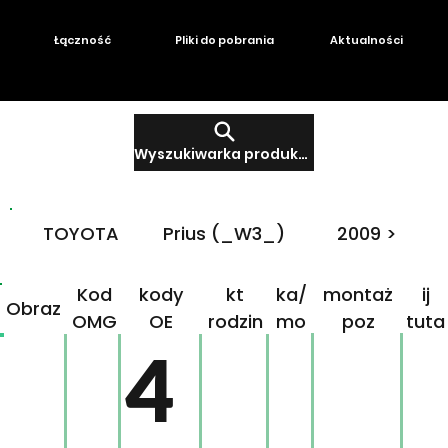
Łączność
Pliki do pobrania
Aktualności
Wyszukiwarka produktów
TOYOTA
Prius (_W3_)
2009 >
Produ
Mar
Klikn
Kod
kody
kt
ka/
montaż
ij
Obraz
OMG
OE
rodzin
mo
poz
tuta
ny
del
j!
4