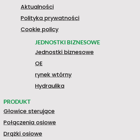
I
4
N
Aktualności
Polityka prywatności
G
K
Cookie policy
6
I
JEDNOSTKI BIZNESOWE
Jednostki biznesowe
N
2
S
OE
1
A
rynek wtórny
I
0
T
Hydraulika
8
O
PRODUKT
Głowice sterujące
S
.
A
Połączenia osiowe
Drążki osiowe