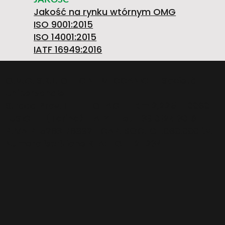
Z
Jakość na rynku wtórnym OMG
0
O
ISO 9001:2015
ISO 14001:2015
A
IATF 16949:2016
/L
O.M.G. S.R.L. OFFICINE MECCANICHE Società
Unipersonale
T
Strada Prov. FELETTO-AGLIE’ Km 2,225 | 10080
LUSIGLIE’ (Torino) ITALY | Tel. +39 0124 30181
E
P.IVA PL5263176992 | CAP. SOC. € 1.080.000 i.v. |
Numero iscrizione REA: TO – 211234
O
W
R