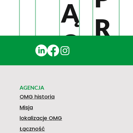
Ą
R
C
Z
Z
E
AGENCJA
N
OMG historia
Misja
5
D
lokalizacje OMG
Łączność