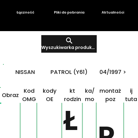
Łączność
Pliki do pobrania
Aktualności
Wyszukiwarka produktów
NISSAN
PATROL (Y61)
04/1997 >
Produ
Mar
Klikn
Kod
kody
kt
ka/
montaż
ij
Obraz
OMG
OE
rodzin
mo
poz
tuta
ny
del
j!
Ł
P