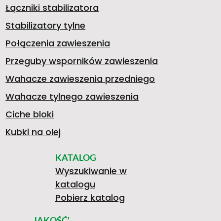
-
Ś
>
Łączniki stabilizatora
S
1
B
Stabilizatory tylne
2
P
Połączenia zawieszenia
Przeguby wsporników zawieszenia
A
7
I
Wahacze zawieszenia przedniego
F
R
Wahacze tylnego zawieszenia
N
2
L
Ciche bloki
Kubki na olej
0
A
KATALOG
5
I
Wyszukiwanie w
katalogu
1
W
Pobierz katalog
JAKOŚĆ'