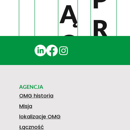
Ą
R
C
Z
Z
E
AGENCJA
N
OMG historia
Misja
D
lokalizacje OMG
Łączność