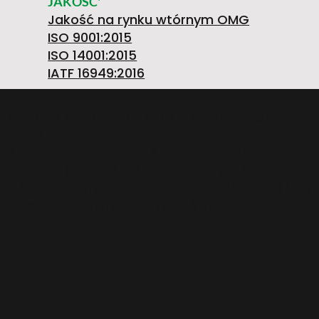
4
Z
JAKOŚĆ'
Jakość na rynku wtórnym OMG
O
ISO 9001:2015
ISO 14001:2015
A
IATF 16949:2016
/L
O.M.G. S.R.L. OFFICINE MECCANICHE Società
Unipersonale
T
Strada Prov. FELETTO-AGLIE’ Km 2,225 | 10080
LUSIGLIE’ (Torino) ITALY | Tel. +39 0124 30181
E
P.IVA PL5263176992 | CAP. SOC. € 1.080.000 i.v. |
Numero iscrizione REA: TO – 211234
O
W
R