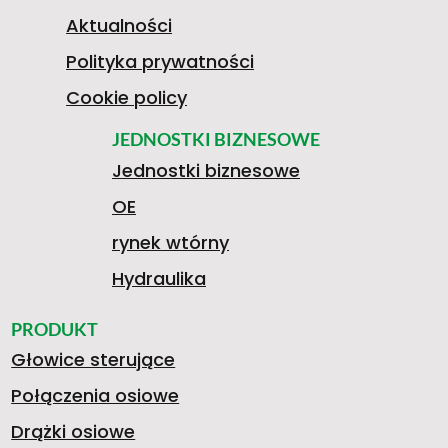
2
I
N
Aktualności
Polityka prywatności
G
0
K
Cookie policy
I
JEDNOSTKI BIZNESOWE
Jednostki biznesowe
S
2
4
S
OE
A
rynek wtórny
U
0
2
T
Hydraulika
O
PRODUKT
Głowice sterujące
B
.
0
A
Połączenia osiowe
Drążki osiowe