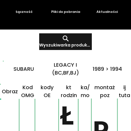
Łączność
Pliki do pobrania
Aktualności
Wyszukiwarka produktów
LEGACY I
SUBARU
1989 > 1994
(BC,BF,BJ)
Produ
Mar
Klikn
Kod
kody
kt
ka/
montaż
ij
Obraz
OMG
OE
rodzin
mo
poz
tuta
ny
del
j!
Ł
P