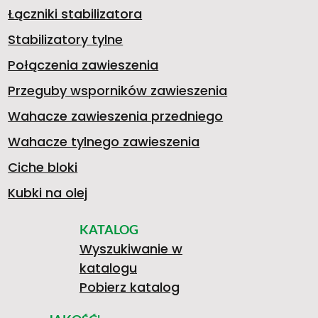
Ś
>
Łączniki stabilizatora
A
5
A
B
Stabilizatory tylne
P
Połączenia zawieszenia
Przeguby wsporników zawieszenia
R
0
A
I
Wahacze zawieszenia przedniego
R
Wahacze tylnego zawieszenia
U
5
0
L
Ciche bloki
Kubki na olej
A
KATALOG
5
0
I
Wyszukiwanie w
katalogu
W
Pobierz katalog