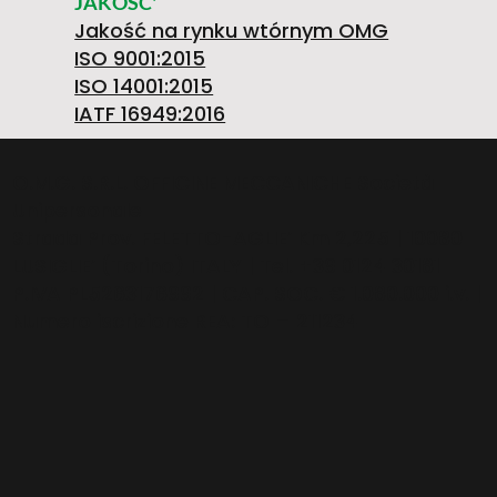
Q
JAKOŚĆ'
Jakość na rynku wtórnym OMG
ISO 9001:2015
ISO 14001:2015
0
IATF 16949:2016
O.M.G. S.R.L. OFFICINE MECCANICHE Società
Unipersonale
4
Strada Prov. FELETTO-AGLIE’ Km 2,225 | 10080
LUSIGLIE’ (Torino) ITALY | Tel. +39 0124 30181
P.IVA PL5263176992 | CAP. SOC. € 1.080.000 i.v. |
Numero iscrizione REA: TO – 211234
0
7