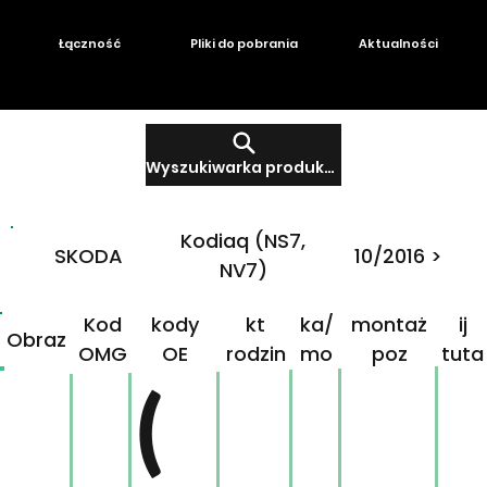
Łączność
Pliki do pobrania
Aktualności
Wyszukiwarka produktów
Kodiaq (NS7,
SKODA
10/2016 >
NV7)
Produ
Mar
Klikn
Kod
kody
kt
ka/
montaż
ij
Obraz
OMG
OE
rodzin
mo
poz
tuta
ny
del
j!
(