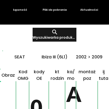
Łączność
Pliki do pobrania
Aktualności
Wyszukiwarka produktów
SEAT
Ibiza III (6L1)
2002 > 2009
Produ
Mar
Klikn
Kod
kody
kt
ka/
montaż
ij
Obraz
OMG
OE
rodzin
mo
poz
tuta
A
ny
del
j!
0