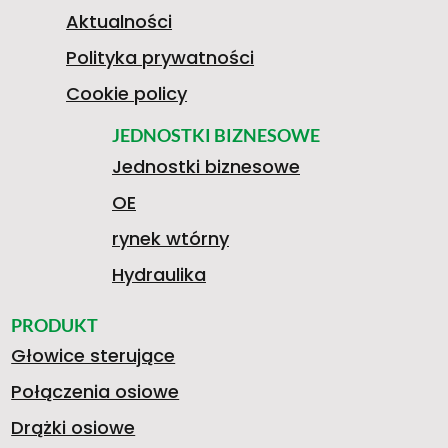
E
3
M
Aktualności
Polityka prywatności
A
Cookie policy
6
I
JEDNOSTKI BIZNESOWE
T
Jednostki biznesowe
OE
G
0
S
rynek wtórny
V
Hydraulika
5
1
K
PRODUKT
Głowice sterujące
O
Połączenia osiowe
Drążki osiowe