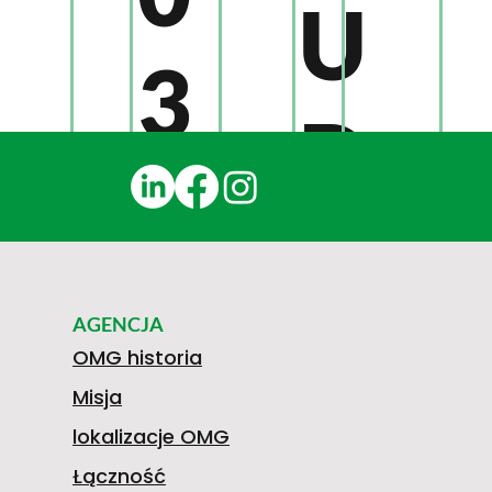
U
3
D
8
I
1
AGENCJA
S
OMG historia
0
Misja
lokalizacje OMG
Łączność