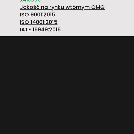
A
Jakość na rynku wtórnym OMG
6
1
O
ISO 9001:2015
ISO 14001:2015
G
IATF 16949:2016
0
W
O.M.G. S.R.L. OFFICINE MECCANICHE Società
Unipersonale
E
Strada Prov. FELETTO-AGLIE’ Km 2,225 | 10080
LUSIGLIE’ (Torino) ITALY | Tel. +39 0124 30181
3
A
P.IVA PL5263176992 | CAP. SOC. € 1.080.000 i.v. |
Numero iscrizione REA: TO – 211234
N
6
S