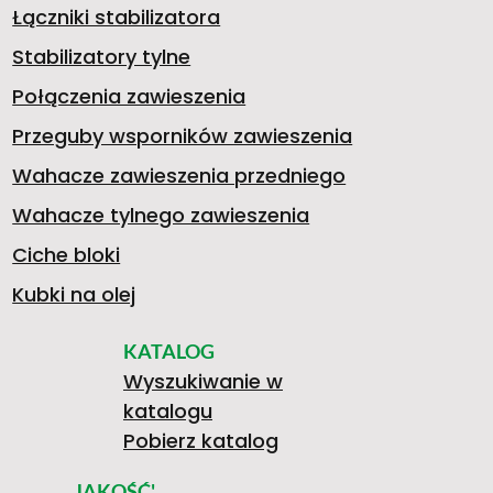
0
A
A
Łączniki stabilizatora
L
Stabilizatory tylne
.
Q
O
Połączenia zawieszenia
Przeguby wsporników zawieszenia
K
Wahacze zawieszenia przedniego
>
5
0
L
Wahacze tylnego zawieszenia
S
Ciche bloki
Kubki na olej
1
3
E
KATALOG
W
Wyszukiwanie w
katalogu
3
8
J
Pobierz katalog
JAKOŚĆ'