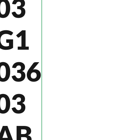
03
G1
036
03
AB