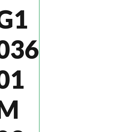
G1
036
01
M