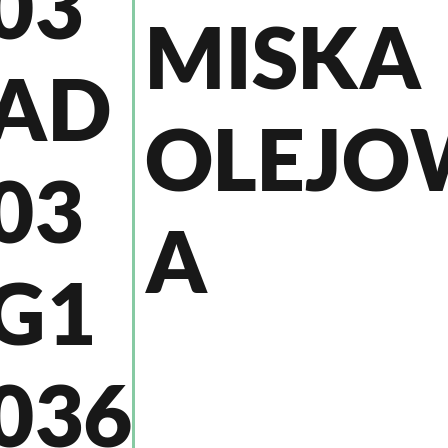
03
MISKA
AD
OLEJO
03
A
G1
036