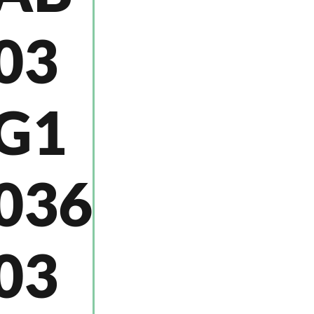
03
G1
036
03