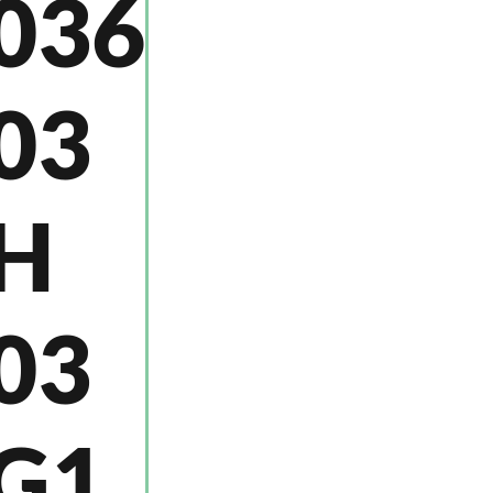
036
03
H
03
G1