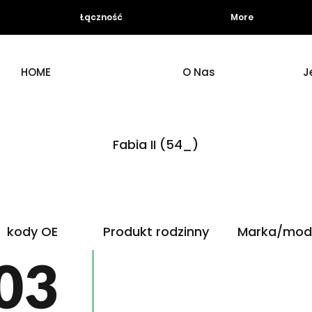
Łączność
More
HOME
O Nas
J
Fabia II (54_)
kody OE
Produkt rodzinny
Marka/mod
03