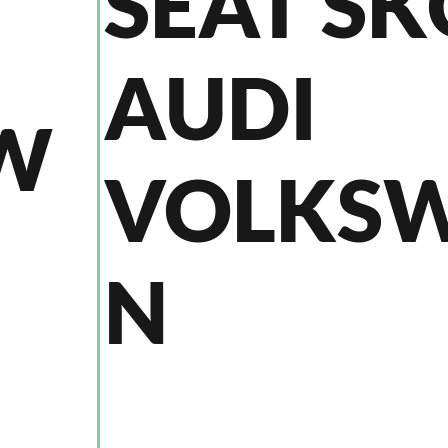
SEAT S
AUDI
W
VOLKS
N