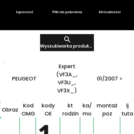
Łączność
Pliki do pobrania
Aktualności
Wyszukiwarka produktów
Expert
(VF3A_,
PEUGEOT
01/2007 >
VF3U_,
VF3X_)
Produ
Mar
Klikn
Kod
kody
kt
ka/
montaż
ij
Obraz
OMG
OE
rodzin
mo
poz
tuta
ny
del
j!
1