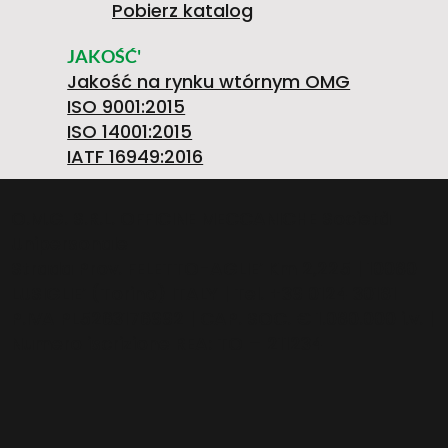
Pobierz katalog
E
0
R
W
I
JAKOŚĆ'
Jakość na rynku wtórnym OMG
ISO 9001:2015
ISO 14001:2015
N
.
8
A
A
IATF 16949:2016
O.M.G. S.R.L. OFFICINE MECCANICHE Società
Unipersonale
P
4
5
H
O
Strada Prov. FELETTO-AGLIE’ Km 2,225 | 10080
LUSIGLIE’ (Torino) ITALY | Tel. +39 0124 30181
P.IVA PL5263176992 | CAP. SOC. € 1.080.000 i.v. |
>
Numero iscrizione REA: TO – 211234
E
7
0
A
Ś