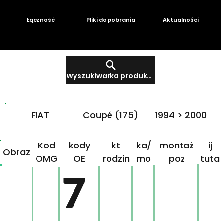
Łączność
Pliki do pobrania
Aktualności
Wyszukiwarka produktów
FIAT
Coupé (175)
1994 > 2000
Produ
Mar
Klikn
Kod
kody
kt
ka/
montaż
ij
Obraz
OMG
OE
rodzin
mo
poz
tuta
ny
del
j!
7