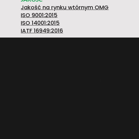
5
Jakość na rynku wtórnym OMG
ISO 9001:2015
ISO 14001:2015
4
IATF 16949:2016
O.M.G. S.R.L. OFFICINE MECCANICHE Società
Unipersonale
6
Strada Prov. FELETTO-AGLIE’ Km 2,225 | 10080
LUSIGLIE’ (Torino) ITALY | Tel. +39 0124 30181
P.IVA PL5263176992 | CAP. SOC. € 1.080.000 i.v. |
Numero iscrizione REA: TO – 211234
4
5