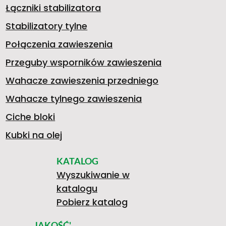
Łączniki stabilizatora
B
D
Stabilizatory tylne
V
Połączenia zawieszenia
Przeguby wsporników zawieszenia
)
N
Wahacze zawieszenia przedniego
O
Wahacze tylnego zawieszenia
(
I
Ciche bloki
Kubki na olej
L
G
KATALOG
1
A
Wyszukiwanie w
katalogu
K
4
Pobierz katalog
JAKOŚĆ'