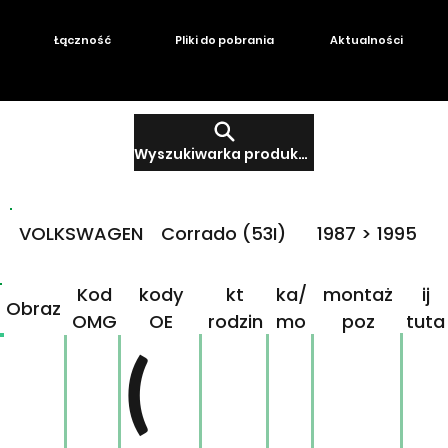
Łączność
Pliki do pobrania
Aktualności
Wyszukiwarka produktów
VOLKSWAGEN
Corrado (53I)
1987 > 1995
Produ
Mar
Klikn
Kod
kody
kt
ka/
montaż
ij
Obraz
OMG
OE
rodzin
mo
poz
tuta
ny
del
j!
(