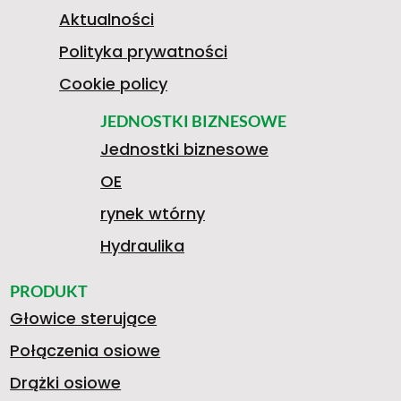
0
Aktualności
Polityka prywatności
7
P
Cookie policy
JEDNOSTKI BIZNESOWE
Jednostki biznesowe
1
R
OE
rynek wtórny
5
Z
Hydraulika
PRODUKT
Głowice sterujące
1
E
Połączenia osiowe
Drążki osiowe