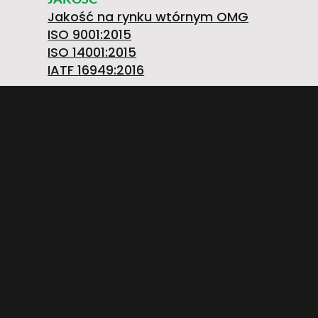
9
O
Jakość na rynku wtórnym OMG
S
0
W
ISO 9001:2015
ISO 14001:2015
1
Ś
IATF 16949:2016
W
.
A
O.M.G. S.R.L. OFFICINE MECCANICHE Società
Unipersonale
4
P
Strada Prov. FELETTO-AGLIE’ Km 2,225 | 10080
LUSIGLIE’ (Torino) ITALY | Tel. +39 0124 30181
A
3
H
P.IVA PL5263176992 | CAP. SOC. € 1.080.000 i.v. |
Numero iscrizione REA: TO – 211234
0
R
>
G
6
A
7
A