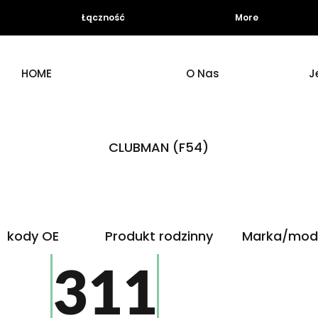
Łączność
More
HOME
O Nas
J
CLUBMAN (F54)
kody OE
Produkt rodzinny
Marka/mod
311