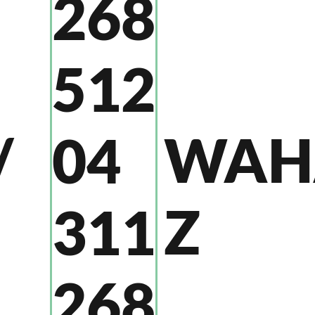
268
512
/
WAH
04
Z
311
268