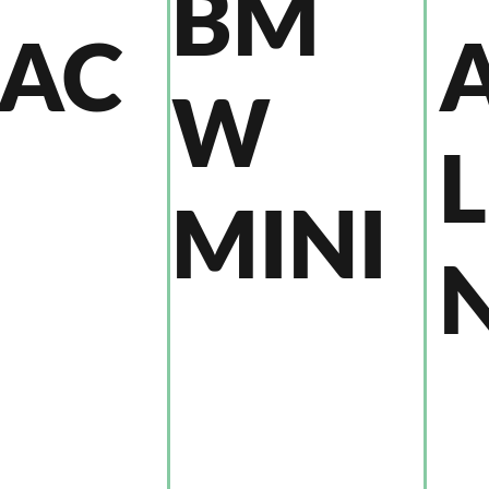
BM
AC
W
MINI
N