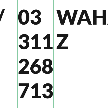
/
WAH
03
Z
311
268
713