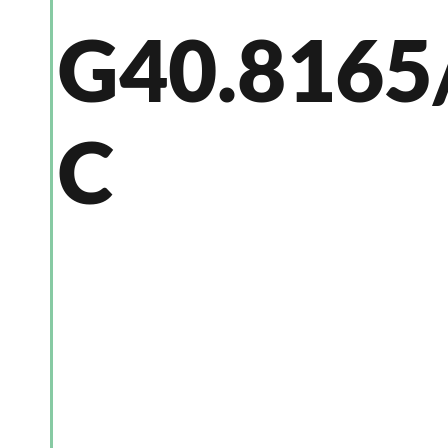
G40.8165
C