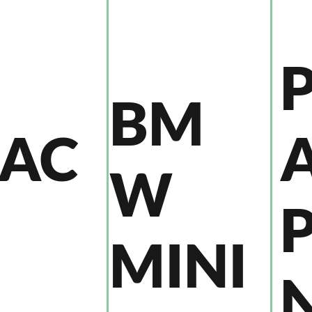
BM
AC
W
MINI
N