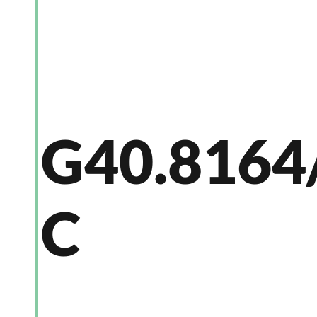
G40.8164
C