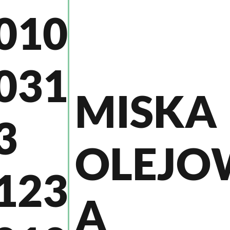
010
031
MISKA
3
OLEJO
123
A