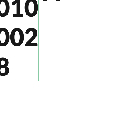
010
002
8