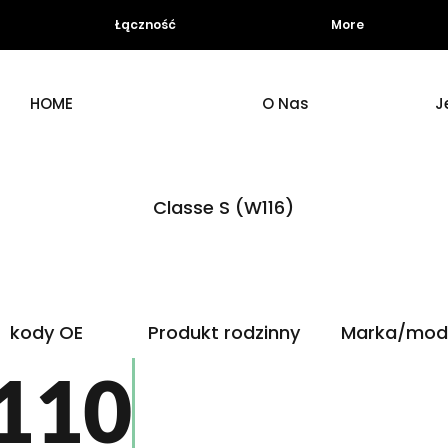
Łączność
More
HOME
O Nas
J
Classe S (W116)
kody OE
Produkt rodzinny
Marka/mod
110