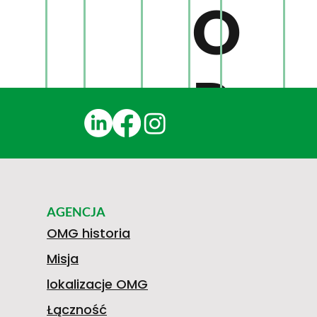
O
R
T
S
Y
AGENCJA
C
OMG historia
L
Misja
lokalizacje OMG
Łączność