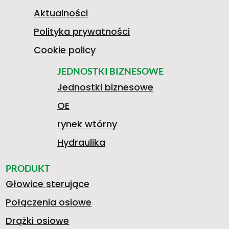
H
G
N
Aktualności
Polityka prywatności
E
7
W
Cookie policy
4
A
JEDNOSTKI BIZNESOWE
V
Jednostki biznesowe
L
A
OE
1
O
rynek wtórny
O
0
H
Hydraulika
.
Ś
PRODUKT
Głowice sterujące
L
5
A
Połączenia osiowe
Drążki osiowe