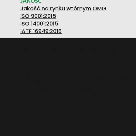
G
8
Ł
JAKOŚĆ'
Jakość na rynku wtórnym OMG
S
N
ISO 9001:2015
ISO 14001:2015
E
IATF 16949:2016
IŻ
O.M.G. S.R.L. OFFICINE MECCANICHE Società
Unipersonale
N
Strada Prov. FELETTO-AGLIE’ Km 2,225 | 10080
LUSIGLIE’ (Torino) ITALY | Tel. +39 0124 30181
E
P.IVA PL5263176992 | CAP. SOC. € 1.080.000 i.v. |
Numero iscrizione REA: TO – 211234
A
J
U