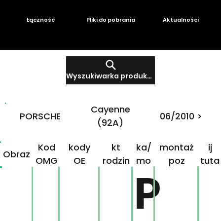
Łączność
Pliki do pobrania
Aktualności
Wyszukiwarka produktów
Cayenne
PORSCHE
06/2010 >
(92A)
Produ
Mar
Klikn
Kod
kody
kt
ka/
montaż
ij
Obraz
OMG
OE
rodzin
mo
poz
tuta
P
ny
del
j!