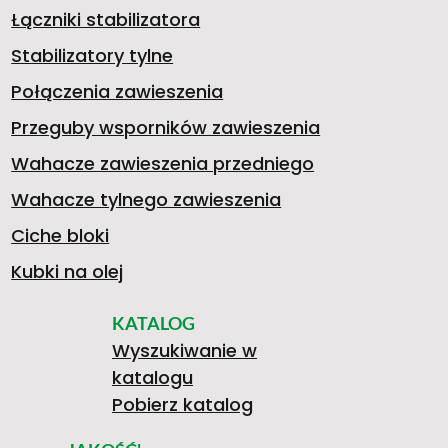
4
P
Łączniki stabilizatora
K
0
C
Stabilizatory tylne
>
6
R
Połączenia zawieszenia
Przeguby wsporników zawieszenia
S
5
Z
Wahacze zawieszenia przedniego
0
A
Wahacze tylnego zawieszenia
W
3
T
Ciche bloki
Kubki na olej
4
W
KATALOG
A
9
Y
Wyszukiwanie w
katalogu
/
O
Pobierz katalog