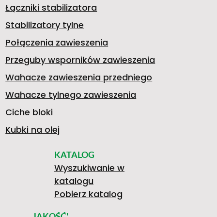
Łączniki stabilizatora
9
Stabilizatory tylne
Połączenia zawieszenia
Przeguby wsporników zawieszenia
3
Wahacze zawieszenia przedniego
Wahacze tylnego zawieszenia
2
Ciche bloki
Kubki na olej
KATALOG
8
Wyszukiwanie w
katalogu
Pobierz katalog
JAKOŚĆ'