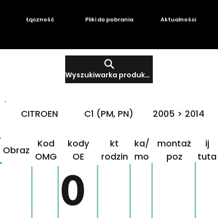
Łączność
Pliki do pobrania
Aktualności
Wyszukiwarka produktów
CITROEN
C1 (PM, PN)
2005 > 2014
Produ
Mar
Klikn
Kod
kody
kt
ka/
montaż
ij
Obraz
OMG
OE
rodzin
mo
poz
tuta
ny
del
j!
0