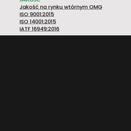
8
Jakość na rynku wtórnym OMG
ISO 9001:2015
ISO 14001:2015
0
IATF 16949:2016
O.M.G. S.R.L. OFFICINE MECCANICHE Società
Unipersonale
1
Strada Prov. FELETTO-AGLIE’ Km 2,225 | 10080
LUSIGLIE’ (Torino) ITALY | Tel. +39 0124 30181
P.IVA PL5263176992 | CAP. SOC. € 1.080.000 i.v. |
Numero iscrizione REA: TO – 211234
3
4