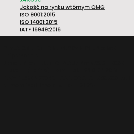
8
Jakość na rynku wtórnym OMG
ISO 9001:2015
ISO 14001:2015
0
IATF 16949:2016
O.M.G. S.R.L. OFFICINE MECCANICHE Società
Unipersonale
1
Strada Prov. FELETTO-AGLIE’ Km 2,225 | 10080
LUSIGLIE’ (Torino) ITALY | Tel. +39 0124 30181
P.IVA PL5263176992 | CAP. SOC. € 1.080.000 i.v. |
Numero iscrizione REA: TO – 211234
3
4