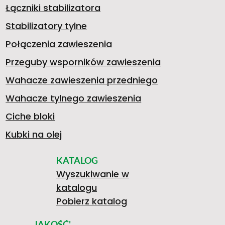
Łączniki stabilizatora
9
Stabilizatory tylne
Połączenia zawieszenia
Przeguby wsporników zawieszenia
3
Wahacze zawieszenia przedniego
Wahacze tylnego zawieszenia
2
Ciche bloki
Kubki na olej
KATALOG
8
Wyszukiwanie w
katalogu
Pobierz katalog
JAKOŚĆ'