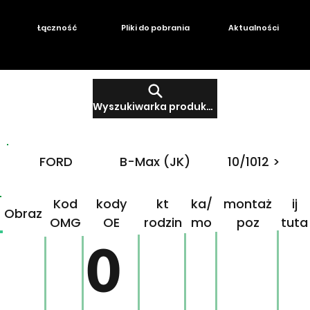
Łączność
Pliki do pobrania
Aktualności
Wyszukiwarka produktów
FORD
B-Max (JK)
10/1012 >
Produ
Mar
Klikn
Kod
kody
kt
ka/
montaż
ij
Obraz
OMG
OE
rodzin
mo
poz
tuta
ny
del
j!
0