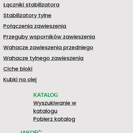
Łączniki stabilizatora
5
7
O
Stabilizatory tylne
Połączenia zawieszenia
Przeguby wsporników zawieszenia
2
W
Wahacze zawieszenia przedniego
Wahacze tylnego zawieszenia
7
A
Ciche bloki
Kubki na olej
KATALOG
6
Wyszukiwanie w
katalogu
Pobierz katalog
JAKOŚĆ'