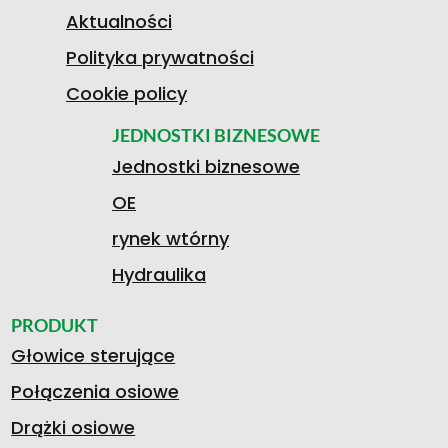
O
0
3
A
Aktualności
Polityka prywatności
P
.
9
O
Cookie policy
JEDNOSTKI BIZNESOWE
>
Jednostki biznesowe
E
5
3
L
OE
rynek wtórny
L
1
1
E
Hydraulika
PRODUKT
Głowice sterujące
3
7
J
Połączenia osiowe
Drążki osiowe