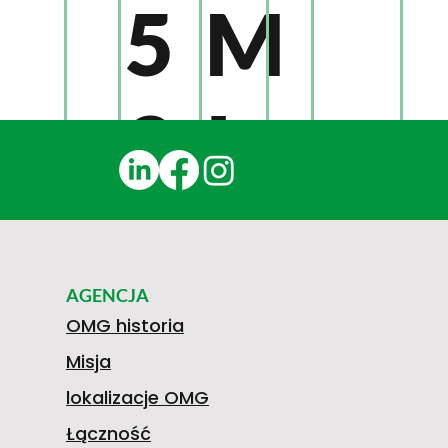
5
M
2
I
G
0
S
AGENCJA
5
6
K
OMG historia
Misja
lokalizacje OMG
Łączność