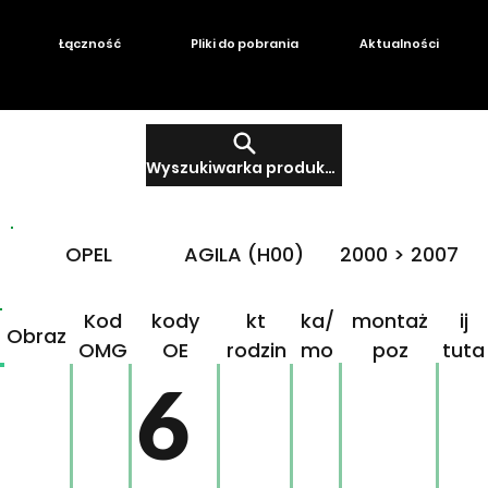
Łączność
Pliki do pobrania
Aktualności
Wyszukiwarka produktów
OPEL
AGILA (H00)
2000 > 2007
Produ
Mar
Klikn
Kod
kody
kt
ka/
montaż
ij
Obraz
OMG
OE
rodzin
mo
poz
tuta
ny
del
j!
6