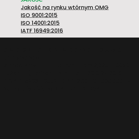
4
Jakość na rynku wtórnym OMG
ISO 9001:2015
ISO 14001:2015
IATF 16949:2016
6
O.M.G. S.R.L. OFFICINE MECCANICHE Società
Unipersonale
O
7
Strada Prov. FELETTO-AGLIE’ Km 2,225 | 10080
LUSIGLIE’ (Torino) ITALY | Tel. +39 0124 30181
P.IVA PL5263176992 | CAP. SOC. € 1.080.000 i.v. |
Numero iscrizione REA: TO – 211234
P
4
E
3