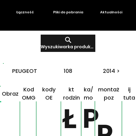
Łączność
Pliki do pobrania
Aktualności
Wyszukiwarka produktów
PEUGEOT
108
2014 >
Produ
Mar
Klikn
Kod
kody
kt
ka/
montaż
ij
Obraz
OMG
OE
rodzin
mo
poz
tuta
ny
del
j!
P
Ł
P