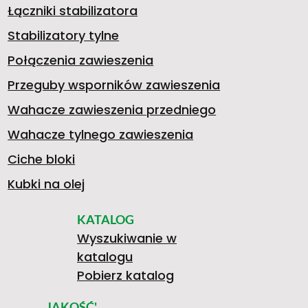
8
Ś
>
Łączniki stabilizatora
O
5
B
Stabilizatory tylne
1
P
Połączenia zawieszenia
Przeguby wsporników zawieszenia
T
8
I
Wahacze zawieszenia przedniego
9
R
Wahacze tylnego zawieszenia
A
1
L
Ciche bloki
Kubki na olej
-
A
KATALOG
C
0
I
Wyszukiwanie w
katalogu
7
W
Pobierz katalog
JAKOŚĆ'