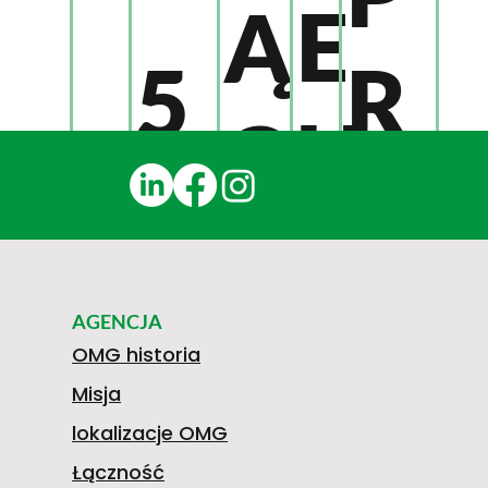
E
Ą
5
R
U
C
0
Z
G
Z
9
E
AGENCJA
E
N
OMG historia
Misja
1
D
lokalizacje OMG
Łączność