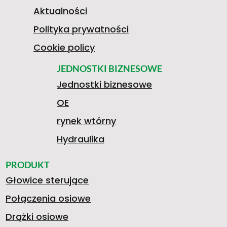
O
I
1
N
Aktualności
Polityka prywatności
T
G
K
Cookie policy
0
I
JEDNOSTKI BIZNESOWE
Jednostki biznesowe
T
2
S
OE
4
A
rynek wtórny
O
0
T
Hydraulika
8
O
PRODUKT
Głowice sterujące
Y
.
A
Połączenia osiowe
Drążki osiowe