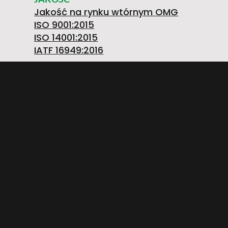
I
Z
Jakość na rynku wtórnym OMG
0
O
ISO 9001:2015
ISO 14001:2015
T
A
IATF 16949:2016
0
/L
O.M.G. S.R.L. OFFICINE MECCANICHE Società
Unipersonale
R
T
Strada Prov. FELETTO-AGLIE’ Km 2,225 | 10080
LUSIGLIE’ (Torino) ITALY | Tel. +39 0124 30181
1
E
P.IVA PL5263176992 | CAP. SOC. € 1.080.000 i.v. |
Numero iscrizione REA: TO – 211234
O
O
0
W
E
R