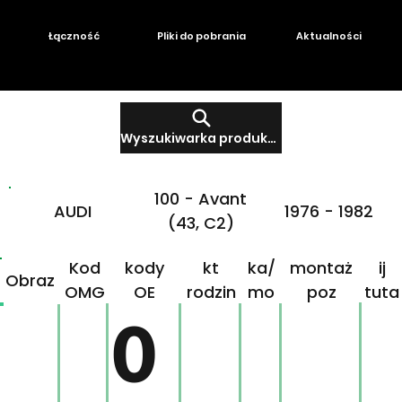
Łączność
Pliki do pobrania
Aktualności
Wyszukiwarka produktów
100 - Avant
AUDI
1976 - 1982
(43, C2)
Produ
Mar
Klikn
Kod
kody
kt
ka/
montaż
ij
Obraz
OMG
OE
rodzin
mo
poz
tuta
ny
del
j!
0