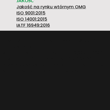
3
JAKOŚĆ'
Jakość na rynku wtórnym OMG
E
7
E
ISO 9001:2015
ISO 14001:2015
6
IATF 16949:2016
N
7
J
O.M.G. S.R.L. OFFICINE MECCANICHE Società
Unipersonale
0
Strada Prov. FELETTO-AGLIE’ Km 2,225 | 10080
LUSIGLIE’ (Torino) ITALY | Tel. +39 0124 30181
A
3
O
P.IVA PL5263176992 | CAP. SOC. € 1.080.000 i.v. |
Numero iscrizione REA: TO – 211234
1
U
W
0