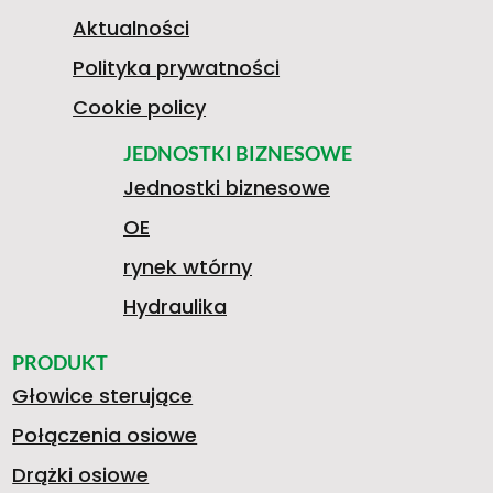
3
Aktualności
Polityka prywatności
6
Cookie policy
V
JEDNOSTKI BIZNESOWE
Jednostki biznesowe
0
OE
O
M
rynek wtórny
1
Hydraulika
L
I
PRODUKT
Głowice sterujące
0
Połączenia osiowe
Drążki osiowe