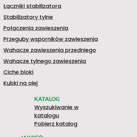
K
G
S
Łączniki stabilizatora
4
Stabilizatory tylne
S
5
K
Połączenia zawieszenia
Przeguby wsporników zawieszenia
8
Wahacze zawieszenia przedniego
W
0
A
Wahacze tylnego zawieszenia
1
Ciche bloki
Kubki na olej
A
.
O
KATALOG
0
Wyszukiwanie w
>
katalogu
G
3
L
Pobierz katalog