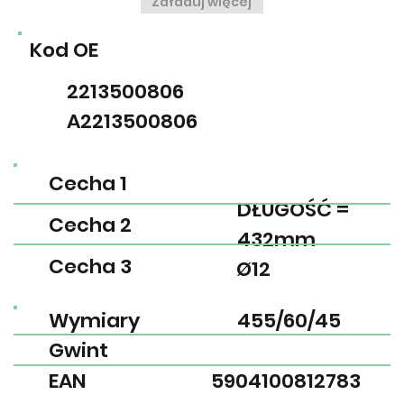
Załaduj więcej
Kod OE
2213500806
A2213500806
Cecha 1
DŁUGOŚĆ =
Cecha 2
432mm
Cecha 3
Ø12
Wymiary
455/60/45
Gwint
EAN
5904100812783