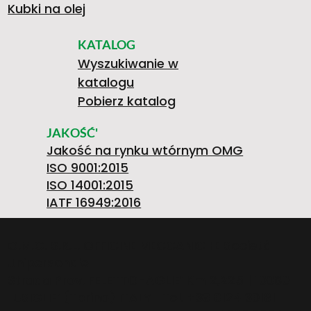
Kubki na olej
KATALOG
Wyszukiwanie w
katalogu
Pobierz katalog
JAKOŚĆ'
Jakość na rynku wtórnym OMG
ISO 9001:2015
ISO 14001:2015
IATF 16949:2016
O.M.G. S.R.L. OFFICINE MECCANICHE Società
Unipersonale
Strada Prov. FELETTO-AGLIE’ Km 2,225 | 10080
LUSIGLIE’ (Torino) ITALY | Tel. +39 0124 30181