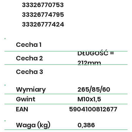
33326770753
33326774795
33326777424
Cecha 1
DŁUGOŚĆ =
Cecha 2
212mm
Cecha 3
Wymiary
265/85/60
Gwint
M10x1,5
EAN
5904100812677
Waga (kg)
0,386