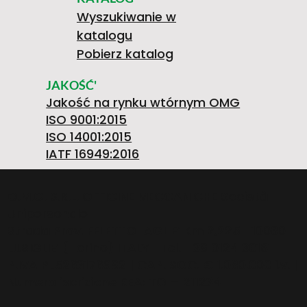
Wyszukiwanie w
katalogu
Pobierz katalog
JAKOŚĆ'
Jakość na rynku wtórnym OMG
ISO 9001:2015
ISO 14001:2015
IATF 16949:2016
O.M.G. S.R.L. OFFICINE MECCANICHE Società
Unipersonale
Strada Prov. FELETTO-AGLIE’ Km 2,225 | 10080
LUSIGLIE’ (Torino) ITALY | Tel. +39 0124 30181
P.IVA PL5263176992 | CAP. SOC. € 1.080.000 i.v. |
Numero iscrizione REA: TO – 211234