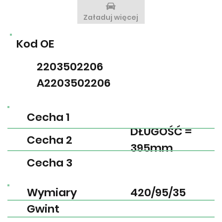
Załaduj więcej
Kod OE
2203502206
A2203502206
Cecha 1
DŁUGOŚĆ =
Cecha 2
395mm
Cecha 3
Wymiary
420/95/35
Gwint