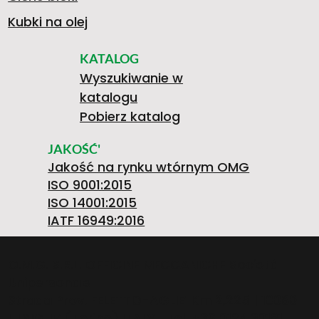
Kubki na olej
KATALOG
Wyszukiwanie w
katalogu
Pobierz katalog
JAKOŚĆ'
Jakość na rynku wtórnym OMG
ISO 9001:2015
ISO 14001:2015
IATF 16949:2016
O.M.G. S.R.L. OFFICINE MECCANICHE Società
Unipersonale
Strada Prov. FELETTO-AGLIE’ Km 2,225 | 10080
LUSIGLIE’ (Torino) ITALY | Tel. +39 0124 30181