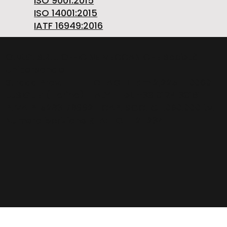
ISO 9001:2015
ISO 14001:2015
IATF 16949:2016
O.M.G. S.R.L. OFFICINE MECCANICHE Società
Unipersonale
Strada Prov. FELETTO-AGLIE’ Km 2,225 | 10080
LUSIGLIE’ (Torino) ITALY | Tel. +39 0124 30181
P.IVA PL5263176992 | CAP. SOC. € 1.080.000 i.v. |
Numero iscrizione REA: TO – 211234