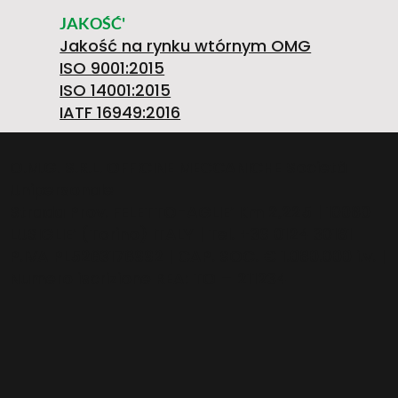
JAKOŚĆ'
Jakość na rynku wtórnym OMG
ISO 9001:2015
ISO 14001:2015
IATF 16949:2016
O.M.G. S.R.L. OFFICINE MECCANICHE Società
Unipersonale
Strada Prov. FELETTO-AGLIE’ Km 2,225 | 10080
LUSIGLIE’ (Torino) ITALY | Tel. +39 0124 30181
P.IVA PL5263176992 | CAP. SOC. € 1.080.000 i.v. |
Numero iscrizione REA: TO – 211234