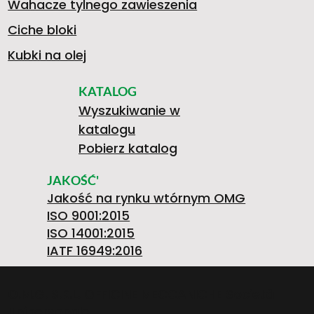
Wahacze tylnego zawieszenia
Ciche bloki
Kubki na olej
KATALOG
Wyszukiwanie w
katalogu
Pobierz katalog
JAKOŚĆ'
Jakość na rynku wtórnym OMG
ISO 9001:2015
ISO 14001:2015
IATF 16949:2016
O.M.G. S.R.L. OFFICINE MECCANICHE Società
Unipersonale