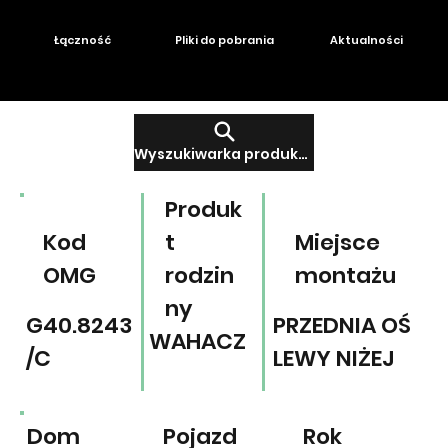
Łączność
Pliki do pobrania
Aktualności
Wyszukiwarka produktów
Produk
Kod
t
Miejsce
OMG
rodzin
montażu
ny
G40.8243
PRZEDNIA OŚ
WAHACZ
/C
LEWY NIŻEJ
Dom
Pojazd
Rok