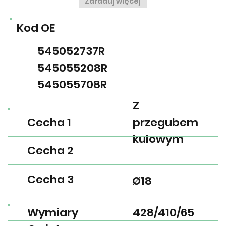
Załaduj więcej
Kod OE
545052737R
545055208R
545055708R
Z
Cecha 1
przegubem
kulowym
Cecha 2
Cecha 3
Ø18
Wymiary
428/410/65