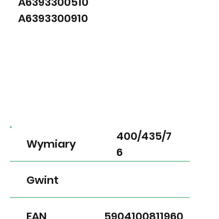
A6393300510
A6393300910
400/435/7
Wymiary
6
Gwint
EAN
5904100811960