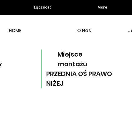
Łączność
More
HOME
O Nas
J
Miejsce
y
montażu
PRZEDNIA OŚ PRAWO
NIŻEJ