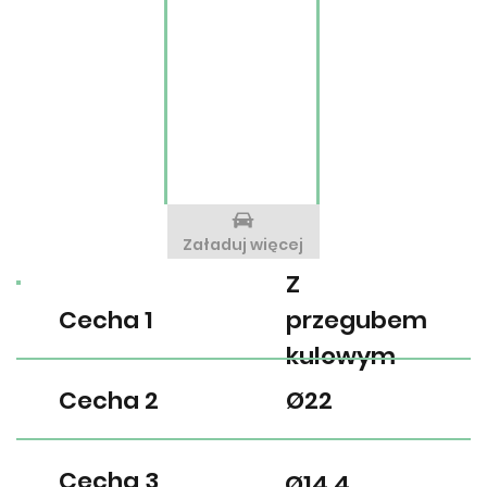
Załaduj więcej
Z
Cecha 1
przegubem
kulowym
Cecha 2
Ø22
Cecha 3
Ø14,4