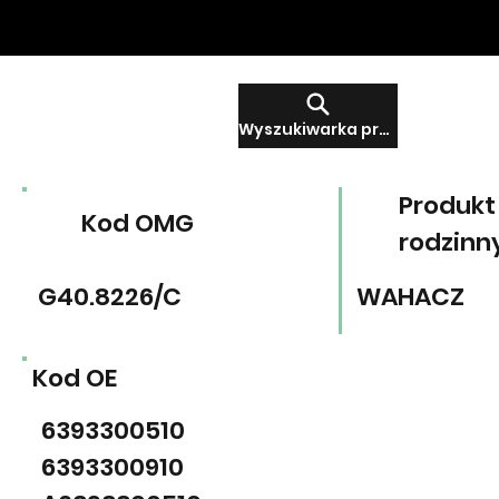
Wyszukiwarka produktów
Produkt
Kod OMG
rodzinn
G40.8226/C
WAHACZ
Kod OE
6393300510
6393300910