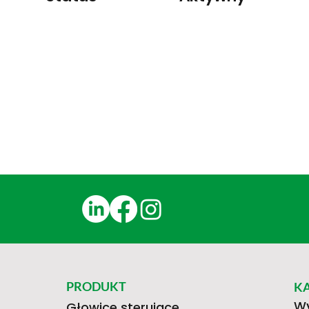
PRODUKT
K
Wy
Głowice sterujące